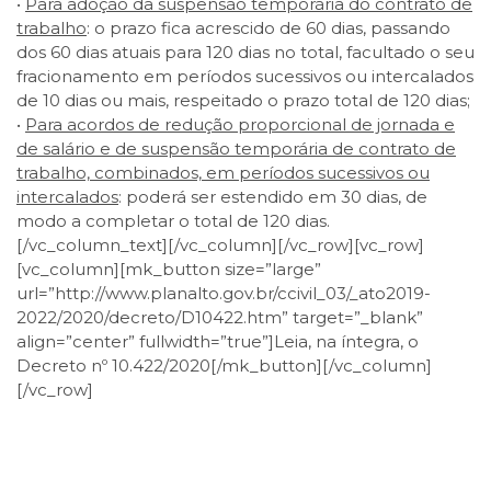
•
Para adoção da suspensão temporária do contrato de
trabalho
: o prazo fica acrescido de 60 dias, passando
dos 60 dias atuais para 120 dias no total, facultado o seu
fracionamento em períodos sucessivos ou intercalados
de 10 dias ou mais, respeitado o prazo total de 120 dias;
•
Para acordos de redução proporcional de jornada e
de salário e de suspensão temporária de contrato de
trabalho, combinados, em períodos sucessivos ou
intercalados
: poderá ser estendido em 30 dias, de
modo a completar o total de 120 dias.
[/vc_column_text][/vc_column][/vc_row][vc_row]
[vc_column][mk_button size=”large”
url=”http://www.planalto.gov.br/ccivil_03/_ato2019-
2022/2020/decreto/D10422.htm” target=”_blank”
align=”center” fullwidth=”true”]Leia, na íntegra, o
Decreto nº 10.422/2020[/mk_button][/vc_column]
[/vc_row]
Facebook
Twitter
LinkedIn
Email
WhatsApp