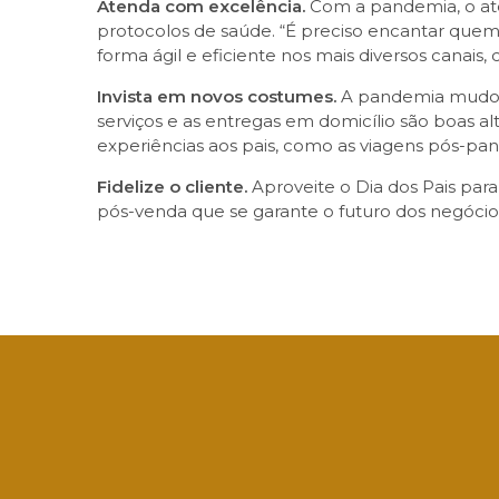
Atenda com excelência.
Com a pandemia, o ate
protocolos de saúde. “É preciso encantar quem
forma ágil e eficiente nos mais diversos canai
Invista em novos costumes.
A pandemia mudou a
serviços e as entregas em domicílio são boas 
experiências aos pais, como as viagens pós-pa
Fidelize o cliente.
Aproveite o Dia dos Pais para 
pós-venda que se garante o futuro dos negócio
Facebook
Twitter
LinkedIn
Email
What