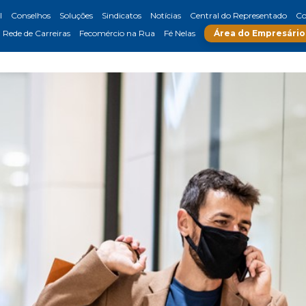
l
Conselhos
Soluções
Sindicatos
Notícias
Central do Representado
Co
Rede de Carreiras
Fecomércio na Rua
Fé Nelas
Área do Empresário