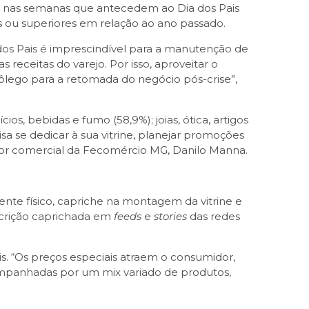
nas semanas que antecedem ao Dia dos Pais
 ou superiores em relação ao ano passado.
os Pais é imprescindível para a manutenção de
receitas do varejo. Por isso, aproveitar o
ôlego para a retomada do negócio pós-crise”,
s, bebidas e fumo (58,9%); joias, ótica, artigos
sa se dedicar à sua vitrine, planejar promoções
ador comercial da Fecomércio MG, Danilo Manna.
nte físico, capriche na montagem da vitrine e
escrição caprichada em
feeds
e
stories
das redes
 “Os preços especiais atraem o consumidor,
ompanhadas por um mix variado de produtos,