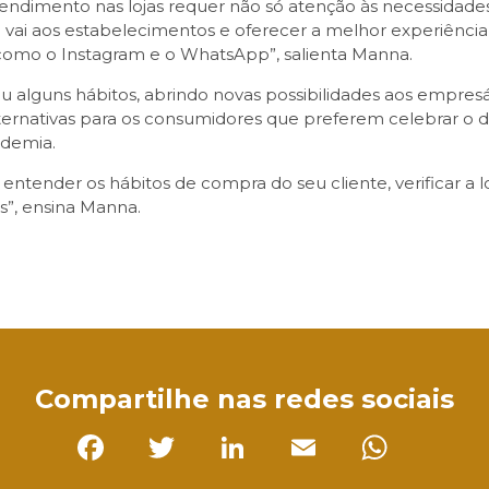
ndimento nas lojas requer não só atenção às necessidade
 vai aos estabelecimentos e oferecer a melhor experiência
s, como o Instagram e o WhatsApp”, salienta Manna.
lguns hábitos, abrindo novas possibilidades aos empresár
alternativas para os consumidores que preferem celebrar o
ndemia.
entender os hábitos de compra do seu cliente, verificar a log
s”, ensina Manna.
sApp
Compartilhe nas redes sociais
Facebook
Twitter
LinkedIn
Email
Whats