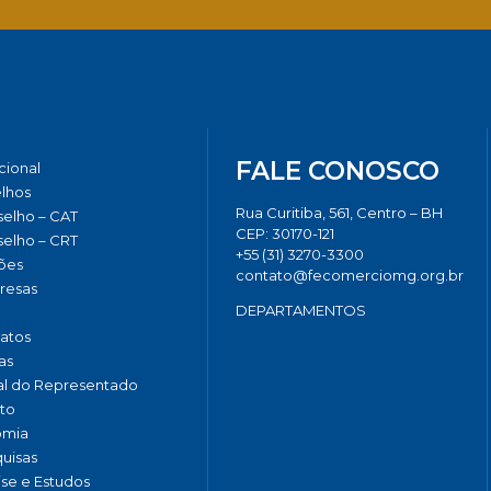
FALE CONOSCO
ucional
lhos
Rua Curitiba, 561, Centro – BH
elho – CAT
CEP: 30170-121
elho – CRT
+55 (31) 3270-3300
ões
contato@fecomerciomg.org.br
resas
DEPARTAMENTOS
catos
as
al do Representado
to
omia
uisas
ise e Estudos