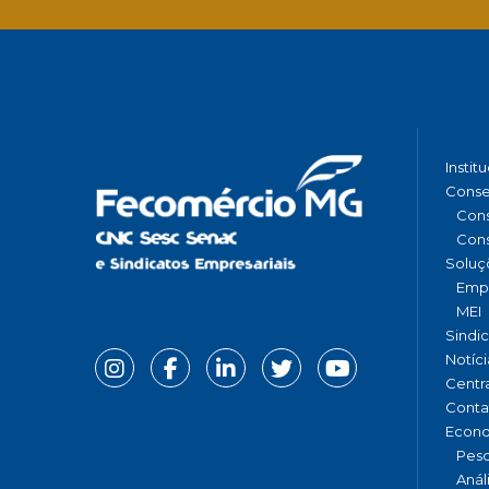
Instit
Conse
Cons
Cons
Soluç
Emp
MEI
Sindi
Notíci
Centr
Conta
Econ
Pesq
Anál