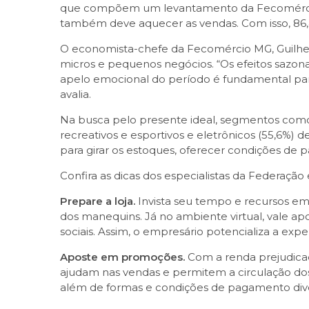
que compõem um levantamento da Fecomércio
também deve aquecer as vendas. Com isso, 86,4
O economista-chefe da Fecomércio MG, Guilher
micros e pequenos negócios. “Os efeitos sazona
apelo emocional do período é fundamental para
avalia.
Na busca pelo presente ideal, segmentos como o 
recreativos e esportivos e eletrônicos (55,6%) 
para girar os estoques, oferecer condições de 
Confira as dicas dos especialistas da Federação 
Prepare a loja.
Invista seu tempo e recursos em
dos manequins. Já no ambiente virtual, vale a
sociais. Assim, o empresário potencializa a expe
Aposte em promoções.
Com a renda prejudicad
ajudam nas vendas e permitem a circulação dos
além de formas e condições de pagamento diver