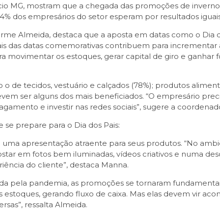
 MG, mostram que a chegada das promoções de inverno 
% dos empresários do setor esperam por resultados iguais
me Almeida, destaca que a aposta em datas como o Dia d
is das datas comemorativas contribuem para incrementar as 
 movimentar os estoques, gerar capital de giro e ganhar f
de tecidos, vestuário e calçados (78%); produtos alimentício
devem ser alguns dos mais beneficiados. “O empresário preci
pagamento e investir nas redes sociais”, sugere a coorden
e se prepare para o Dia dos Pais:
 uma apresentação atraente para seus produtos. “No ambie
postar em fotos bem iluminadas, vídeos criativos e numa d
riência do cliente”, destaca Manna.
a pela pandemia, as promoções se tornaram fundamentais.
 estoques, gerando fluxo de caixa. Mas elas devem vir ac
sas”, ressalta Almeida.