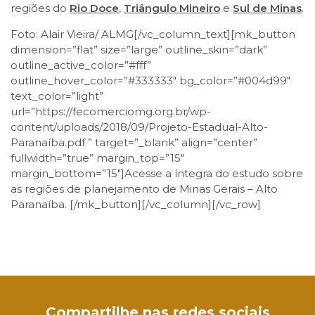
regiões do
Rio Doce
,
Triângulo Mineiro
e
Sul de Minas
.
Foto: Alair Vieira/ ALMG[/vc_column_text][mk_button
dimension=”flat” size=”large” outline_skin=”dark”
outline_active_color=”#fff”
outline_hover_color=”#333333″ bg_color=”#004d99″
text_color=”light”
url=”https://fecomerciomg.org.br/wp-
content/uploads/2018/09/Projeto-Estadual-Alto-
Paranaíba.pdf ” target=”_blank” align=”center”
fullwidth=”true” margin_top=”15″
margin_bottom=”15″]Acesse a íntegra do estudo sobre
as regiões de planejamento de Minas Gerais – Alto
Paranaíba. [/mk_button][/vc_column][/vc_row]
Facebook
Twitter
LinkedIn
Email
WhatsApp
Compartilhe nas redes sociais