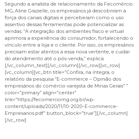
Segundo a analista de relacionamento da Fecomércio
MG, Aline Grazielle, os empresários já descobriram a
força dos canais digitais e perceberam como o uso
assertivo dessas ferramentas pode potencializar as
vendas. “A integração dos ambientes físico e virtual
aprimora a experiência do consumidor, fortalecendo o
vínculo entre a loja e o cliente. Por isso, os empresários
precisam estar atentos a essa nova vertente, e cuidar
do atendimento até o pós-venda,” explica.
[/vc_column_text][/vc_column][/vc_row][vc_row]
[vc_column][vc_btn title=”Confira, na íntegra, o
relatório da pesquisa “E-commerce – Opinião dos
empresários do comércio varejista de Minas Gerais” ”
color=”primary” align=”center”
link=”https://fecomerciomg.org.br/wp-
content/uploads/2020/11/10-2020-E-commerce-
Empresarios.pdf” button_block=”true”][/vc_column]
[/vc_row]