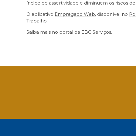
índice de assertividade e diminuem os riscos de 
O aplicativo
Empregado Web
, disponível no
Po
Trabalho.
Saiba mais no
portal da EBC Serviços
.
Facebook
Twitter
LinkedIn
Email
What