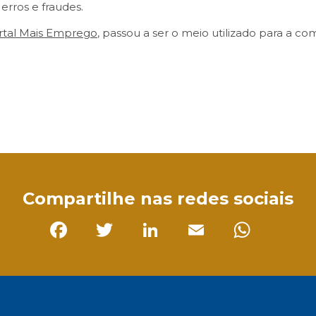
erros e fraudes.
rtal Mais Emprego
, passou a ser o meio utilizado para a c
sApp
Compartilhe nas redes sociais
Facebook
Twitter
LinkedIn
Email
Whats