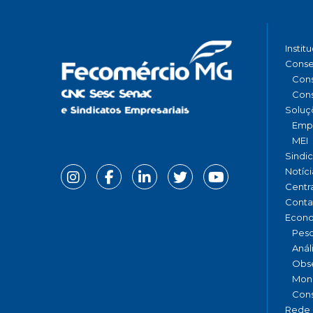
Instit
Conse
Cons
Cons
Soluç
Emp
MEI
Sindi
Notíci
Centr
Conta
Econ
Pesq
Anál
Obse
Moni
Cons
Rede 