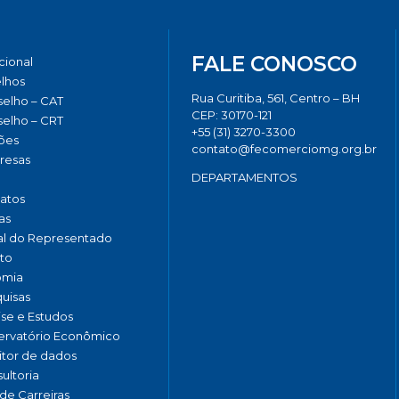
FALE CONOSCO
ucional
lhos
Rua Curitiba, 561, Centro – BH
elho – CAT
CEP: 30170-121
elho – CRT
+55 (31) 3270-3300
ões
contato@fecomerciomg.org.br
resas
DEPARTAMENTOS
catos
as
al do Representado
to
omia
uisas
ise e Estudos
rvatório Econômico
tor de dados
ultoria
de Carreiras