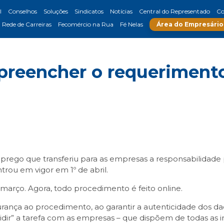
l
Conselhos
Soluções
Sindicatos
Notícias
Central do Representado
Co
Rede de Carreiras
Fecomércio na Rua
Fé Nelas
Área do Empresário
preencher o requerimento
mprego que transferiu para as empresas a responsabilida
rou em vigor em 1º de abril.
e março. Agora, todo procedimento é feito online.
rança ao procedimento, ao garantir a autenticidade dos da
vidir” a tarefa com as empresas – que dispõem de todas as