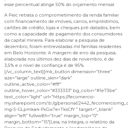
esse percentual atinge 50% do orçamento mensal.
A Peic retrata o comprometimento da renda familiar
com financiamento de imóveis, carros, empréstimos,
cartões de crédito, lojas e cheques pré-datados, bem
como a capacidade de pagamento dos consumidores
da capital mineira. Para elaborar a pesquisa de
dezembro, foram entrevistadas mil famílias residentes
em Belo Horizonte. A margem de erro da pesquisa,
elaborada nos últimos dez dias de novembro, é de
3,5% e o nível de confiança é de 95%.
[/vc_column_text][mk_button dimension=”three”
size=”large” outline_skin=”dark”
outline_active_color=”#fff”
outline_hover_color=”#333333″ bg_color=”#1e73be”
text_color=”light” url=”https://fecomercio-
my.sharepoint.com/:b:/g/personal/2442_fecomercio
mg-S-GLpmka4-PxGw?e=TksCfY ” target=”_blank”
align=”left” fullwidth=”true” margin_top=”0″
margin_bottom=”15″]Leia, na íntegra, o relatório da