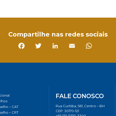
sApp
Compartilhe nas redes sociais
Facebook
Twitter
LinkedIn
Email
Whats
FALE CONOSCO
ucional
lhos
Rua Curitiba, 561, Centro – BH
elho – CAT
CEP: 30170-121
elho – CRT
+55 (31) 3270-3300