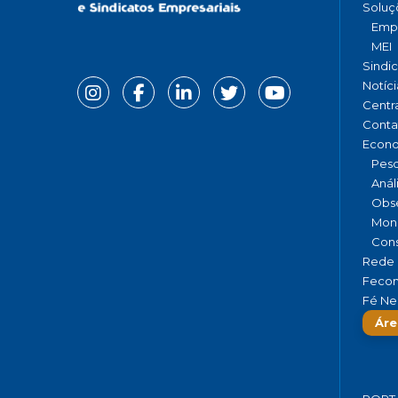
Soluç
Emp
MEI
Sindi
Notíci
Centr
Conta
Econ
Pesq
Anál
Obse
Moni
Cons
Rede 
Fecom
Fé Ne
Áre