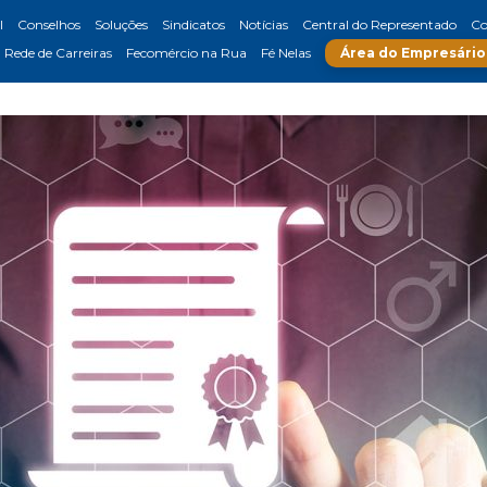
l
Conselhos
Soluções
Sindicatos
Notícias
Central do Representado
Co
Rede de Carreiras
Fecomércio na Rua
Fé Nelas
Área do Empresário