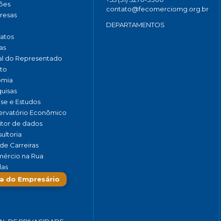
ões
contato@fecomerciomg.org.br
resas
DEPARTAMENTOS
catos
as
al do Representado
to
omia
uisas
ise e Estudos
rvatório Econômico
tor de dados
ultoria
de Carreiras
ércio na Rua
las
a do Empresário