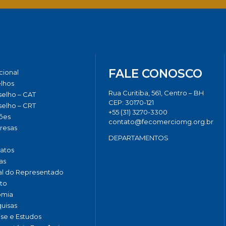
FALE CONOSCO
ucional
lhos
Rua Curitiba, 561, Centro – BH
elho – CAT
CEP: 30170-121
elho – CRT
+55 (31) 3270-3300
ões
contato@fecomerciomg.org.br
resas
DEPARTAMENTOS
catos
as
al do Representado
to
omia
uisas
ise e Estudos