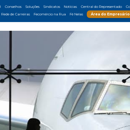
l
Conselhos
Soluções
Sindicatos
Notícias
Central do Representado
Co
Rede de Carreiras
Fecomércio na Rua
Fé Nelas
Área do Empresário