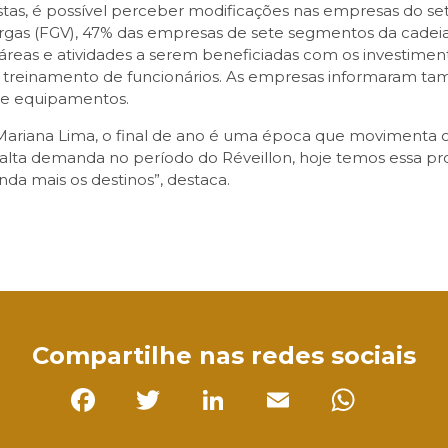
as, é possível perceber modificações nas empresas do 
gas (FGV), 47% das empresas de sete segmentos da cadeia
 áreas e atividades a serem beneficiadas com os investiment
 treinamento de funcionários. As empresas informaram t
 e equipamentos.
Mariana Lima, o final de ano é uma época que movimenta o
ma alta demanda no período do Réveillon, hoje temos essa 
da mais os destinos”, destaca.
sApp
Compartilhe nas redes sociais
Facebook
Twitter
LinkedIn
Email
Whats