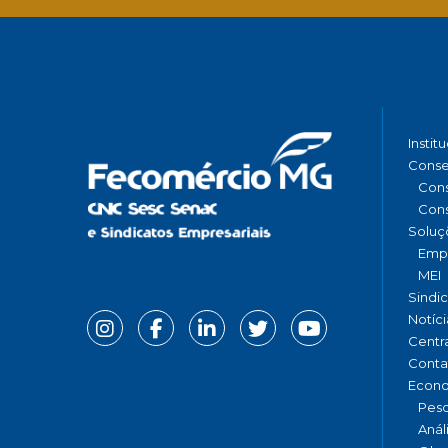
Instit
Conse
Cons
Cons
Soluç
Emp
MEI
Sindi
Notíci
Centr
Conta
Econ
Pesq
Anál