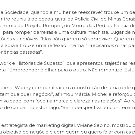
a Sociedade: quando a mulher se reescreve” trouxe um deba
o reuniu a delegada-geral da Polícia Civil de Minas Gerais
ra, diretora do Projeto Romper, do Morro das Pedras. Letícia
ara romper barreiras e uma cultura machista. Lugar de mu
rios vulneráveis. “Elas não querem só sobreviver. Querem 
á Soraia trouxe uma reflexão interna. “Precisamos olhar p
riências passadas”.
rk e Histórias de Sucesso”, que apresentou trajetórias reai
eta: “Empreender é olhar para o outro. Não romantize. Estud
ichelle Wadhy compartilharam a construção de uma rede q
zam qualquer negócio”, afirmou Márcia. Michelle reforçou 
vaidade, com foco na marca e clareza nas relações”. Ao rel
o de câncer no estômago. “Sem perspectiva, encontrei em D
 estrategista de marketing digital, Viviane Sabino, mostrou
eu objetivo de negócio e com quem eu quero falar com as po