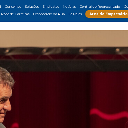
l
Conselhos
Soluções
Sindicatos
Notícias
Central do Representado
Co
Rede de Carreiras
Fecomércio na Rua
Fé Nelas
Área do Empresário