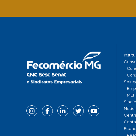
Instit
Conse
Cons
Cons
Soluç
Emp
MEI
Sindi
Notíci
Centr
Conta
Econ
Pesq