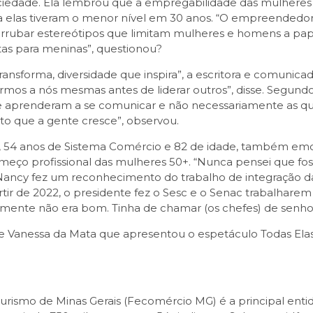
 sociedade. Ela lembrou que a empregabilidade das mulhe
 elas tiveram o menor nível em 30 anos. “O empreendedor
 derrubar estereótipos que limitam mulheres e homens a pa
as para meninas”, questionou?
ansforma, diversidade que inspira”, a escritora e comunica
armos a nós mesmas antes de liderar outros”, disse. Segun
aprenderam a se comunicar e não necessariamente as que
to que a gente cresce”, observou.
m, 54 anos de Sistema Comércio e 82 de idade, também em
começo profissional das mulheres 50+. “Nunca pensei que foss
 Nancy fez um reconhecimento do trabalho de integração da
tir de 2022, o presidente fez o Sesc e o Senac trabalhare
gamente não era bom. Tinha de chamar (os chefes) de senhor
e Vanessa da Mata que apresentou o espetáculo Todas Elas
urismo de Minas Gerais (Fecomércio MG) é a principal enti