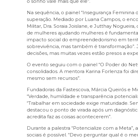
o sonho vale mais que ele”.
Na sequência, o painel “Insegurança Feminina d
superação. Mediado por Luana Campos, o encontr
Militar, Dra. Soraia Joislane, e Jutthay Noguei
de mulheres ajudando mulheres é fundamental p
impacto social do empreendedorismo em territó
sobrevivência, mas também é transformação”. J
decisões, mas muitas vezes estão presos a expe
O evento seguiu com o painel “O Poder do Netwo
consolidados. A mentora Karina Forlenza foi dir
mesmo sem recursos”.
Fundadoras da Fastescova, Márcia Queirós e M
“Verdade, humildade e transparência potenciali
“Trabalhar em sociedade exige maturidade. Sem 
destacou o ponto de virada após um diagnóstic
acredita faz as coisas acontecerem”.
Durante a palestra “Potencialize com a Meta”, a
sociais é possível. “Devo perguntar qual é o m