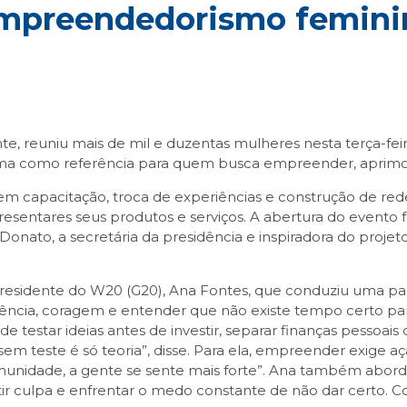
 empreendedorismo femin
e, reuniu mais de mil e duzentas mulheres nesta terça-feira
firma como referência para quem busca empreender, aprimo
 em capacitação, troca de experiências e construção de r
presentares seus produtos e serviços. A abertura do event
ato, a secretária da presidência e inspiradora do projeto 
esidente do W20 (G20), Ana Fontes, que conduziu uma pale
stência, coragem e entender que não existe tempo certo par
e testar ideias antes de investir, separar finanças pessoa
 sem teste é só teoria”, disse. Para ela, empreender exige
nidade, a gente se sente mais forte”. Ana também abord
ntir culpa e enfrentar o medo constante de não dar certo.