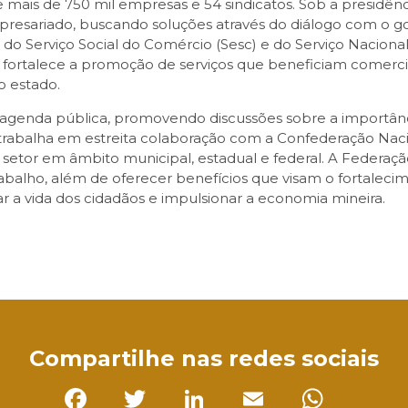
e mais de 750 mil empresas e 54 sindicatos. Sob a presidên
sariado, buscando soluções através do diálogo com o go
 do Serviço Social do Comércio (Sesc) e do Serviço Nacio
as fortalece a promoção de serviços que beneficiam comerc
o estado.
agenda pública, promovendo discussões sobre a importânc
rabalha em estreita colaboração com a Confederação Naci
 setor em âmbito municipal, estadual e federal. A Federaçã
abalho, além de oferecer benefícios que visam o fortalec
a vida dos cidadãos e impulsionar a economia mineira.
sApp
Compartilhe nas redes sociais