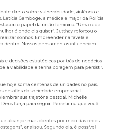
te direto sobre vulnerabilidade, violência e
, Letícia Gamboge, a médica e major da Polícia
 destacou o papel da união feminina. “Uma rede
lher é onde ela quiser”. Jutthay reforçou o
realizar sonhos. Empreender na favela é
ara dentro. Nossos pensamentos influenciam
s e decisões estratégicas por trás de negócios
e a viabilidade e tenha coragem para persistir,
ue hoje soma centenas de unidades no país.
os desafios da sociedade empresarial.
embrar sua trajetória pessoal, Michelle
eus força para seguir. Persistir no que você
 que alcançar mais clientes por meio das redes
stagens”, analisou. Segundo ela, é possível