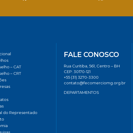
Facebook
Twitter
LinkedIn
Email
Whats
FALE CONOSCO
ucional
lhos
Rua Curitiba, 561, Centro – BH
elho – CAT
CEP: 30170-121
elho – CRT
+55 (31) 3270-3300
ões
contato@fecomerciomg.org.br
resas
DEPARTAMENTOS
catos
as
al do Representado
to
omia
uisas