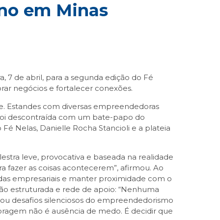
ino em Minas
, 7 de abril, para a segunda edição do Fé
rar negócios e fortalecer conexões.
ede. Estandes com diversas empreendedoras
o foi descontraída com um bate-papo do
Fé Nelas, Danielle Rocha Stancioli e a plateia
stra leve, provocativa e baseada na realidade
a fazer as coisas acontecerem”, afirmou. Ao
is das empresariais e manter proximidade com o
 ação estruturada e rede de apoio: “Nenhuma
ou desafios silenciosos do empreendedorismo
 Coragem não é ausência de medo. É decidir que