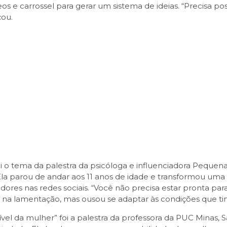
ídeos e carrossel para gerar um sistema de ideias. “Precisa
çou.
i o tema da palestra da psicóloga e influenciadora Pequen
la parou de andar aos 11 anos de idade e transformou uma
dores nas redes sociais. “Você não precisa estar pronta par
o na lamentação, mas ousou se adaptar às condições que ti
isível da mulher” foi a palestra da professora da PUC Minas,