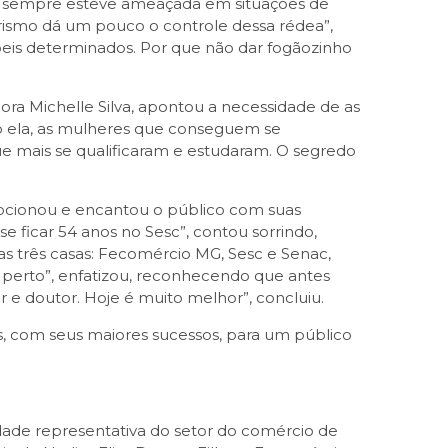
res sempre esteve ameaçada em situações de
ismo dá um pouco o controle dessa rédea”,
peis determinados. Por que não dar fogãozinho
dora Michelle Silva, apontou a necessidade de as
do ela, as mulheres que conseguem se
 mais se qualificaram e estudaram. O segredo
ocionou e encantou o público com suas
e ficar 54 anos no Sesc”, contou sorrindo,
s três casas: Fecomércio MG, Sesc e Senac,
m perto”, enfatizou, reconhecendo que antes
 e doutor. Hoje é muito melhor”, concluiu.
, com seus maiores sucessos, para um público
dade representativa do setor do comércio de