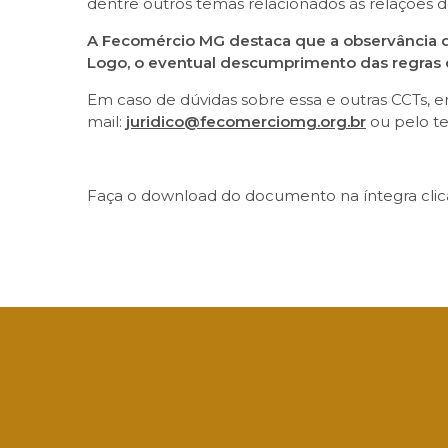
dentre outros temas relacionados às relações d
A Fecomércio MG destaca que a observância d
Logo, o eventual descumprimento das regras co
Em caso de dúvidas sobre essa e outras CCTs,
mail:
juridico@fecomerciomg.org.br
ou pelo te
Faça o download do documento na íntegra cli
Facebook
Twitter
LinkedIn
Email
What