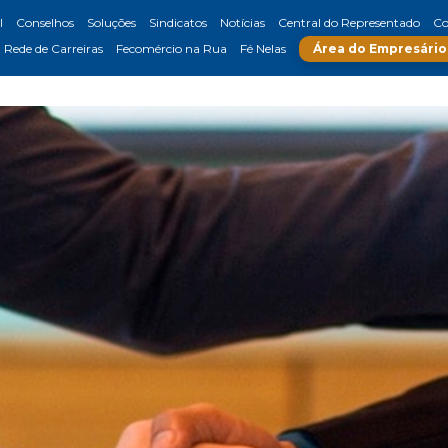
l
Conselhos
Soluções
Sindicatos
Notícias
Central do Representado
Co
Rede de Carreiras
Fecomércio na Rua
Fé Nelas
Área do Empresário