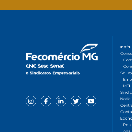
Instit
Conse
Cons
Cons
Soluç
Emp
MEI
Sindi
Notíci
Centr
Conta
Econ
Pesq
Anál