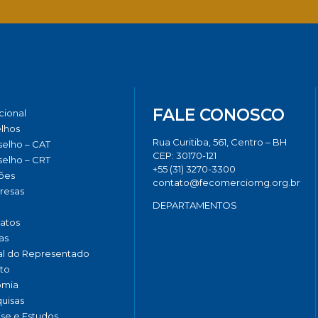
Facebook
Twitter
LinkedIn
Email
Whats
FALE CONOSCO
ucional
lhos
Rua Curitiba, 561, Centro – BH
elho – CAT
CEP: 30170-121
elho – CRT
+55 (31) 3270-3300
ões
contato@fecomerciomg.org.br
resas
DEPARTAMENTOS
catos
as
al do Representado
to
omia
uisas
ise e Estudos