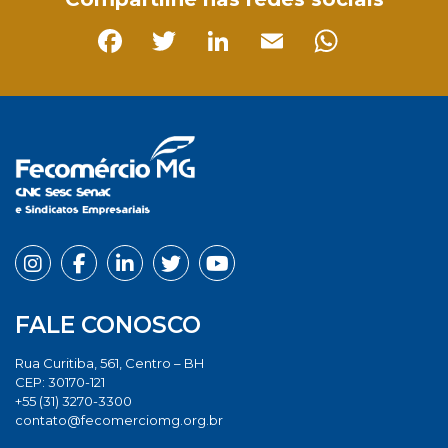
Facebook
Twitter
LinkedIn
Email
Whats
FALE CONOSCO
Rua Curitiba, 561, Centro – BH
CEP: 30170-121
+55 (31) 3270-3300
contato@fecomerciomg.org.br