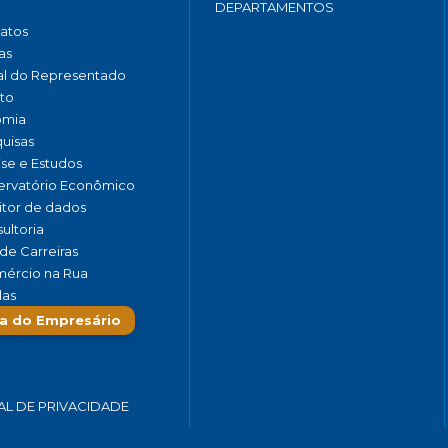
DEPARTAMENTOS
catos
as
al do Representado
to
omia
uisas
ise e Estudos
rvatório Econômico
tor de dados
ultoria
de Carreiras
ércio na Rua
las
a do Empresário
AL DE PRIVACIDADE