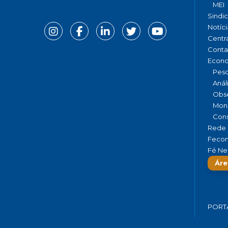
MEI
Sindi
Notíci
Centr
Conta
Econ
Pesq
Anál
Obse
Moni
Cons
Rede 
Fecom
Fé Ne
Áre
PORT