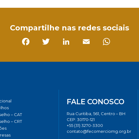
Compartilhe nas redes sociais
Facebook
Twitter
LinkedIn
Email
Whats
FALE CONOSCO
ucional
lhos
Rua Curitiba, 561, Centro – BH
elho – CAT
CEP: 30170-121
elho – CRT
+55 (31) 3270-3300
ões
contato@fecomerciomg.org.br
resas