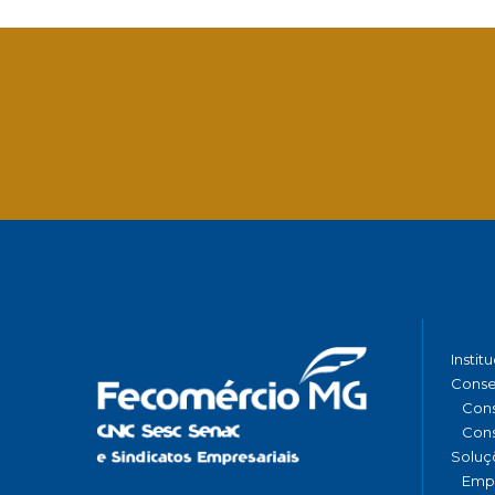
Instit
Conse
Cons
Cons
Soluç
Emp