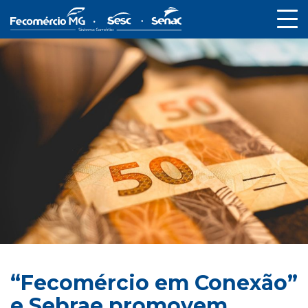
“Fecomércio em Conexão”
e Sebrae promovem