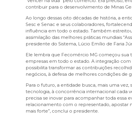
“vencer na vida” pelo comércio. Era preciso,
contribuir para o desenvolvimento de Minas Gera
Ao longo dessas oito décadas de história, a enti
Sesc e Senac e seus colaboradores, fortalecend
influência em todo o estado. Também estreitou
assimilação das melhores práticas mundiais “A
presidente do Sistema, Lúcio Emílio de Faria Jún
Ele lembra que Fecomércio MG começou sua traj
empresas em todo o estado. A integração com s
possibilita transformar as contribuições recolhi
negócios, à defesa de melhores condições de gest
Para o futuro, a entidade busca, mais uma vez
tecnologia, à concorrência internacional cada v
precisa se inovar para acompanhar toda essa e
relacionamento com o representado, apostar na 
mais forte”, conclui o presidente.