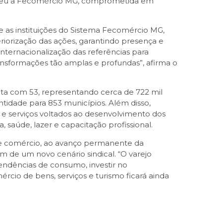
nasceu a Fecomércio MG, comprometida em
tre as instituições do Sistema Fecomércio MG,
riorização das ações, garantindo presença e
ternacionalização das referências para
ansformações tão amplas e profundas”, afirma o
nta com 53, representando cerca de 722 mil
tidade para 853 municípios. Além disso,
os e serviços voltados ao desenvolvimento dos
, saúde, lazer e capacitação profissional.
 de comércio, ao avanço permanente da
ém de um novo cenário sindical. “O varejo
endências de consumo, investir no
cio de bens, serviços e turismo ficará ainda