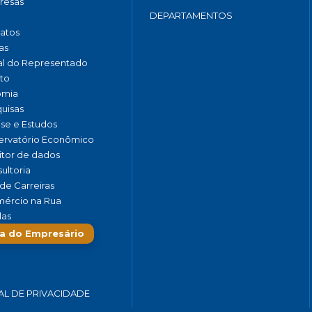
resas
DEPARTAMENTOS
catos
as
al do Representado
to
omia
uisas
ise e Estudos
rvatório Econômico
tor de dados
ultoria
de Carreiras
ércio na Rua
las
a do Empresário
AL DE PRIVACIDADE