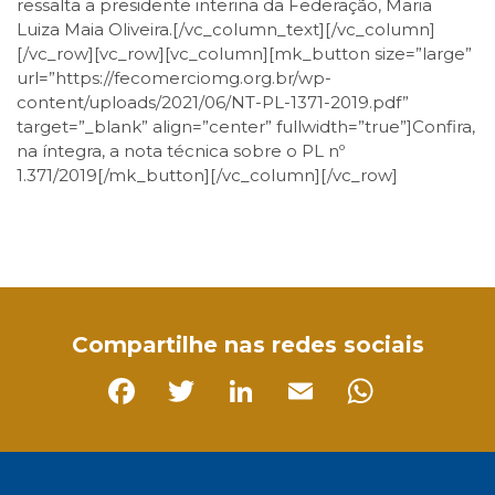
ressalta a presidente interina da Federação, Maria
Luiza Maia Oliveira.[/vc_column_text][/vc_column]
[/vc_row][vc_row][vc_column][mk_button size=”large”
url=”https://fecomerciomg.org.br/wp-
content/uploads/2021/06/NT-PL-1371-2019.pdf”
target=”_blank” align=”center” fullwidth=”true”]Confira,
na íntegra, a nota técnica sobre o PL nº
1.371/2019[/mk_button][/vc_column][/vc_row]
Facebook
Twitter
LinkedIn
Email
WhatsApp
Compartilhe nas redes sociais
Facebook
Twitter
LinkedIn
Email
Whats