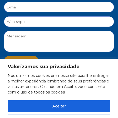
Valorizamos sua privacidade
Nós utilizamos cookies em nosso site para lhe entregar
PORTAL DE PRIVACIDADE
a melhor experiência lembrando de seus preferências e
visitas anteriores. Clicando em Aceito, você consente
com o uso de todos os cookies.
FEDERAÇÃO DO COMÉRCIO DE BENS, SERVIÇOS E TURISMO
DO ESTADO DE MINAS GERAIS – FECOMÉRCIO-MG - CNPJ/MF
Aceitar
17.271.982/0001-59
Feito por Célula 21