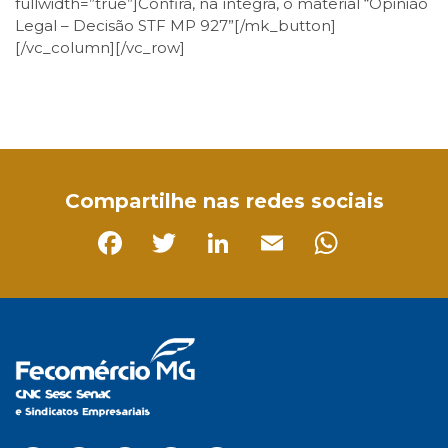
fullwidth=”true”]Confira, na íntegra, o material “Opinião
Legal – Decisão STF MP 927”[/mk_button]
[/vc_column][/vc_row]
Facebook
Twitter
LinkedIn
Email
WhatsApp
Compartilhe nas redes sociais
Facebook
Twitter
LinkedIn
Email
Whats