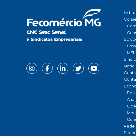
Instit
Conse
Cons
Cons
Soluç
Emp
MEI
Sindi
Notíci
Centr
Conta
Econ
Pesq
Anál
Obse
Moni
Cons
Rede 
Fecom