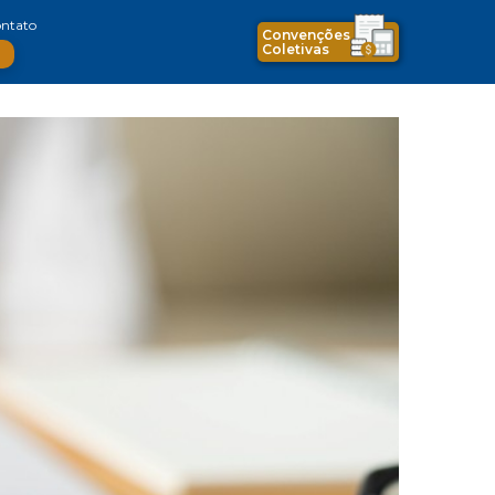
ntato
Convenções
Coletivas