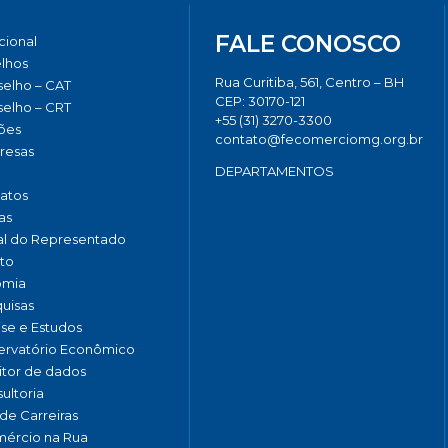
FALE CONOSCO
ucional
lhos
Rua Curitiba, 561, Centro – BH
elho – CAT
CEP: 30170-121
elho – CRT
+55 (31) 3270-3300
ões
contato@fecomerciomg.org.br
resas
DEPARTAMENTOS
catos
as
al do Representado
to
omia
uisas
ise e Estudos
rvatório Econômico
tor de dados
ultoria
de Carreiras
ércio na Rua