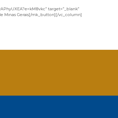
NRAPhyUXEA?e=kM8vkc” target=”_blank”
a de Minas Gerais[/mk_button][/vc_column]
App