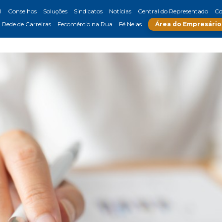
l
Conselhos
Soluções
Sindicatos
Notícias
Central do Representado
Co
Rede de Carreiras
Fecomércio na Rua
Fé Nelas
Área do Empresário