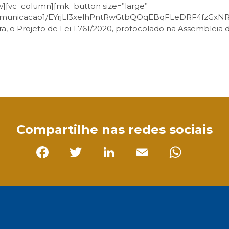
w][vc_column][mk_button size=”large”
/s/Comunicacao1/EYrjLl3xelhPntRwGtbQOqEBqFLeDRF4fzGx
egra, o Projeto de Lei 1.761/2020, protocolado na Assemblei
sApp
Compartilhe nas redes sociais
Facebook
Twitter
LinkedIn
Email
Whats