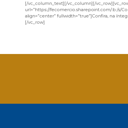
[/vc_column_text][/vc_column][/vc_row][vc_ro
url=”https://fecomercio.sharepoint.com/:b:
align=”center” fullwidth=”true”]Confira, na ínt
[/vc_row]
Facebook
Twitter
LinkedIn
Email
What