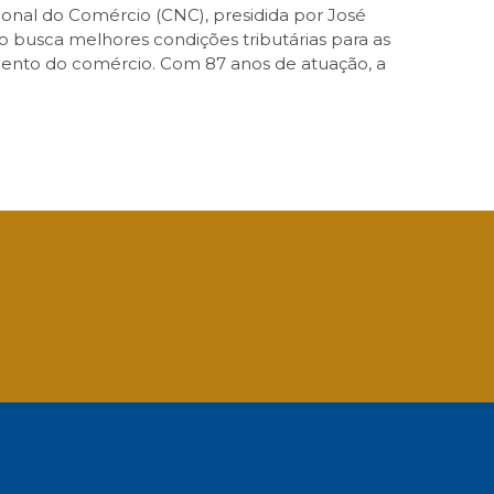
onal do Comércio (CNC), presidida por José
o busca melhores condições tributárias para as
imento do comércio. Com 87 anos de atuação, a
App