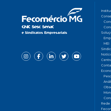
Instit
Conse
Cons
Cons
Soluç
Emp
MEI
Sindi
Notíci
Centr
Conta
Econ
Pesq
Anál
Obse
Moni
Cons
Rede 
Fecom