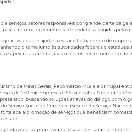
pida.”
 e serviços, setores responsáveis por grande parte da ge
l para a retomada econômica das cidades atingidas pelas c
ergenciais podem ajudar a evitar o fechamento de empresa
mpanhando o tema junto às autoridades federais e estaduai
ios e apoiem os empresários mineiros neste momento de r
urismo de Minas Gerais (Fecomércio MG) é a principal enti
e mais de 750 mil empresas e 54 sindicatos. Sob a presidên
sariado, buscando soluções através do diálogo com o go
 do Serviço Social do Comércio (Sesc) e do Serviço Nacio
as fortalece a promoção de serviços que beneficiam comerc
o estado.
agenda pública, promovendo discussões sobre a importânc