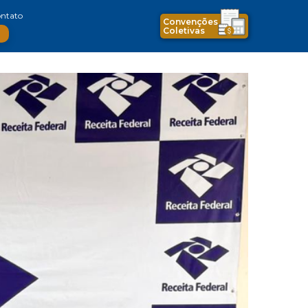
ntato
Convenções
Coletivas