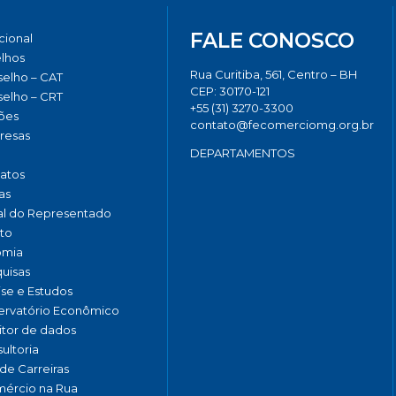
FALE CONOSCO
ucional
lhos
Rua Curitiba, 561, Centro – BH
elho – CAT
CEP: 30170-121
elho – CRT
+55 (31) 3270-3300
ões
contato@fecomerciomg.org.br
resas
DEPARTAMENTOS
catos
as
al do Representado
to
omia
uisas
ise e Estudos
rvatório Econômico
tor de dados
ultoria
de Carreiras
ércio na Rua