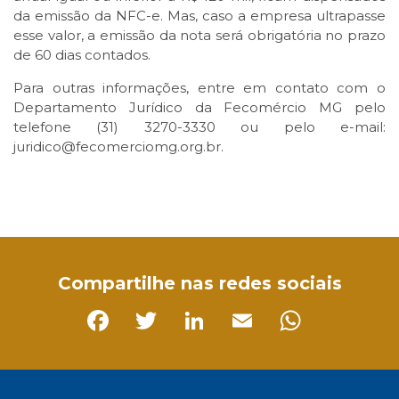
da emissão da NFC-e. Mas, caso a empresa ultrapasse
esse valor, a emissão da nota será obrigatória no prazo
de 60 dias contados. ​
Para outras informações, entre em contato com o
Departamento Jurídico da Fecomércio MG pelo
telefone (31) 3270-3330 ou pelo e-mail:
juridico@fecomerciomg.org.br.
Facebook
Twitter
LinkedIn
Email
WhatsApp
Compartilhe nas redes sociais
Facebook
Twitter
LinkedIn
Email
Whats