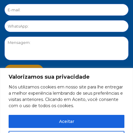
Valorizamos sua privacidade
Nós utilizamos cookies em nosso site para lhe entregar
PORTAL DE PRIVACIDADE
a melhor experiência lembrando de seus preferências e
visitas anteriores. Clicando em Aceito, você consente
com o uso de todos os cookies.
FEDERAÇÃO DO COMÉRCIO DE BENS, SERVIÇOS E TURISMO
DO ESTADO DE MINAS GERAIS – FECOMÉRCIO-MG - CNPJ/MF
Aceitar
17.271.982/0001-59