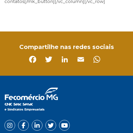
contatos[/mk_button][/vc_column][/vc_row]
Facebook
Twitter
LinkedIn
Email
WhatsApp
Compartilhe nas redes sociais
Facebook
Twitter
LinkedIn
Email
Whats