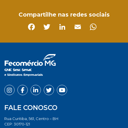
Compartilhe nas redes sociais
Facebook
Twitter
LinkedIn
Email
Whats
FALE CONOSCO
Rua Curitiba, 561, Centro – BH
CEP: 30170-121