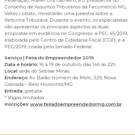
Federação, Mariel Orsi Gameiro, e o presidente do
Conselho de Assuntos Tributários da Fecomércio MG,
Valter Lobato, ministrarão uma palestra sobre a
Reforma Tributária. Durante o evento, os especialistas
vão apresentar os principais aspectos as duas
propostas em evidência no Congresso: a PEC 45/2019,
elaborada pelo Centro de Cidadania Fiscal (CCiF), e a
PEC/2019, criada pelo Senado Federal.
Serviço | Feira do Empreendedor 2019
Data e horário:
16 a 19 de outubro, das 14h às 22h
Local:
sede do Sebrae Minas
Endereço:
Av. Barão Homem de Melo, 329, Nova
Granada – Belo Horizonte/MG
Entrada:
gratuita
* Vagas limitadas
Inscrições:
www.feiradoempreendedormg.com.br
Facebook
Twitter
LinkedIn
Email
WhatsApp