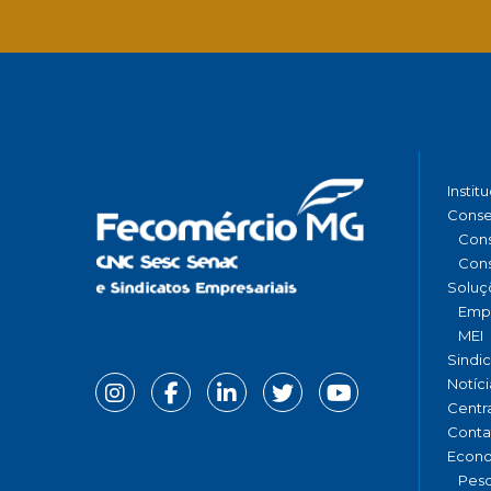
Instit
Conse
Cons
Cons
Soluç
Emp
MEI
Sindi
Notíci
Centr
Conta
Econ
Pesq