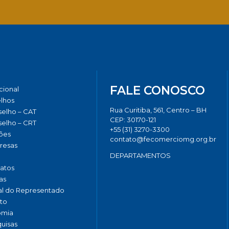
Facebook
Twitter
LinkedIn
Email
Whats
FALE CONOSCO
ucional
lhos
Rua Curitiba, 561, Centro – BH
elho – CAT
CEP: 30170-121
elho – CRT
+55 (31) 3270-3300
ões
contato@fecomerciomg.org.br
resas
DEPARTAMENTOS
catos
as
al do Representado
to
omia
uisas