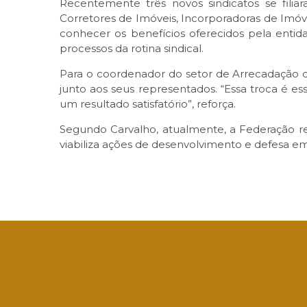
Recentemente três novos sindicatos se fili
Corretores de Imóveis, Incorporadoras de Imóve
conhecer os benefícios oferecidos pela enti
processos da rotina sindical.
Para o coordenador do setor de Arrecadação d
junto aos seus representados. “Essa troca é e
um resultado satisfatório”, reforça.
Segundo Carvalho, atualmente, a Federação r
viabiliza ações de desenvolvimento e defesa em 
Facebook
Twitter
LinkedIn
Email
What