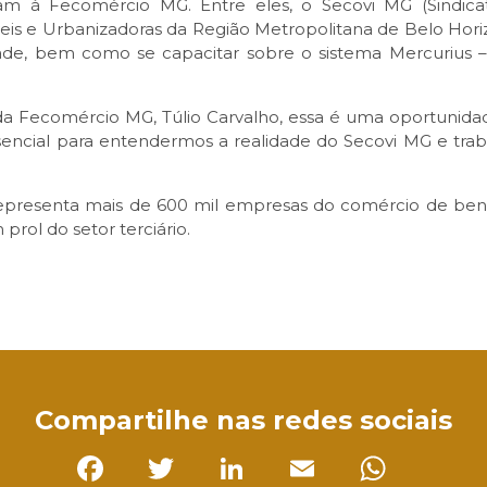
aram à Fecomércio MG. Entre eles, o Secovi MG (Sindica
is e Urbanizadoras da Região Metropolitana de Belo Horizon
dade, bem como se capacitar sobre o sistema Mercurius 
a Fecomércio MG, Túlio Carvalho, essa é uma oportunidade
ssencial para entendermos a realidade do Secovi MG e tra
epresenta mais de 600 mil empresas do comércio de bens,
prol do setor terciário.
sApp
Compartilhe nas redes sociais