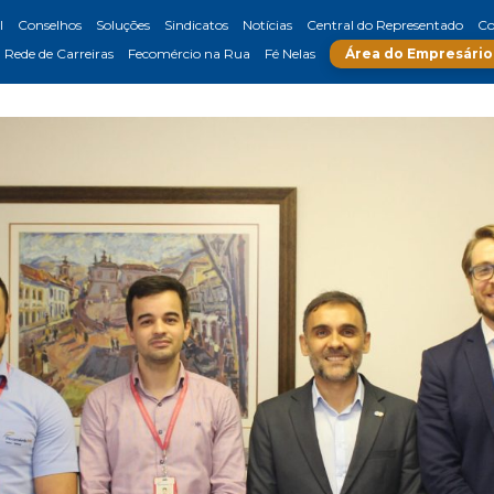
l
Conselhos
Soluções
Sindicatos
Notícias
Central do Representado
Co
Rede de Carreiras
Fecomércio na Rua
Fé Nelas
Área do Empresário