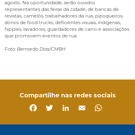
agosto. Na oportunidade, serão ouvidos
representantes das feiras da cidade, de bancas de
revistas, camelôs, trabalhadores da rua, pipoqueiros,
donos de food trucks, deficientes visuais, indígenas,
hippies, lavadores, guardadores de carro e associações
que promovem eventos de rua.
Foto: Bernardo Dias/CMBH
Facebook
Twitter
LinkedIn
Email
WhatsApp
Compartilhe nas redes sociais
Facebook
Twitter
LinkedIn
Email
Whats