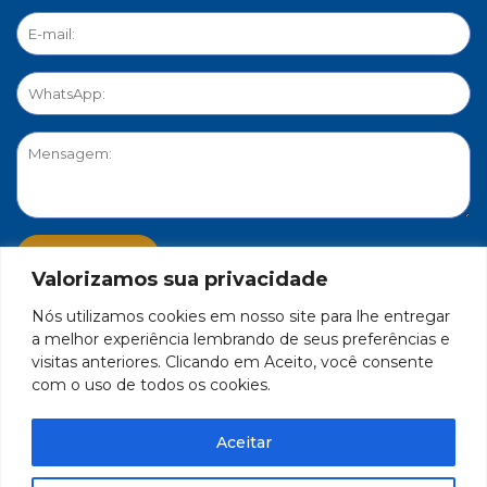
Valorizamos sua privacidade
Nós utilizamos cookies em nosso site para lhe entregar
PORTAL DE PRIVACIDADE
a melhor experiência lembrando de seus preferências e
visitas anteriores. Clicando em Aceito, você consente
com o uso de todos os cookies.
FEDERAÇÃO DO COMÉRCIO DE BENS, SERVIÇOS E TURISMO
DO ESTADO DE MINAS GERAIS – FECOMÉRCIO-MG - CNPJ/MF
Aceitar
17.271.982/0001-59