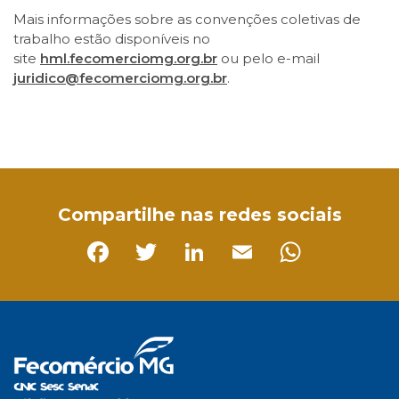
Mais informações sobre as convenções coletivas de
trabalho estão disponíveis no
site
hml.fecomerciomg.org.br
ou pelo e-mail
juridico@fecomerciomg.org.br
.
Facebook
Twitter
LinkedIn
Email
WhatsApp
Compartilhe nas redes sociais
Facebook
Twitter
LinkedIn
Email
Whats