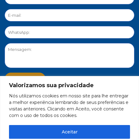
Valorizamos sua privacidade
Nós utilizamos cookies em nosso site para lhe entregar
PORTAL DE PRIVACIDADE
a melhor experiência lembrando de seus preferências e
visitas anteriores. Clicando em Aceito, você consente
com o uso de todos os cookies.
FEDERAÇÃO DO COMÉRCIO DE BENS, SERVIÇOS E TURISMO
DO ESTADO DE MINAS GERAIS – FECOMÉRCIO-MG - CNPJ/MF
Aceitar
17.271.982/0001-59