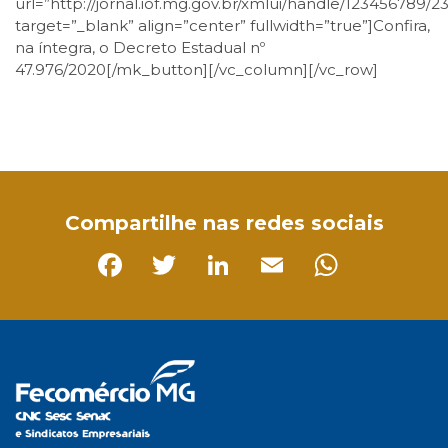
url=”http://jornal.iof.mg.gov.br/xmlui/handle/123456789/23
target=”_blank” align=”center” fullwidth=”true”]Confira,
na íntegra, o Decreto Estadual nº
47.976/2020[/mk_button][/vc_column][/vc_row]
Facebook
Twitter
LinkedIn
Email
WhatsApp
Compartilhe nas redes sociais
Facebook
Twitter
LinkedIn
Email
Whats