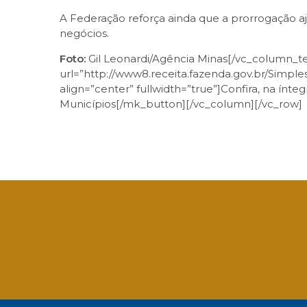
A Federação reforça ainda que a prorrogação a
negócios.
Foto:
Gil Leonardi/Agência Minas[/vc_column_t
url=”http://www8.receita.fazenda.gov.br/Simp
align=”center” fullwidth=”true”]Confira, na ín
Municípios[/mk_button][/vc_column][/vc_row]
Facebook
Twitter
LinkedIn
Email
What