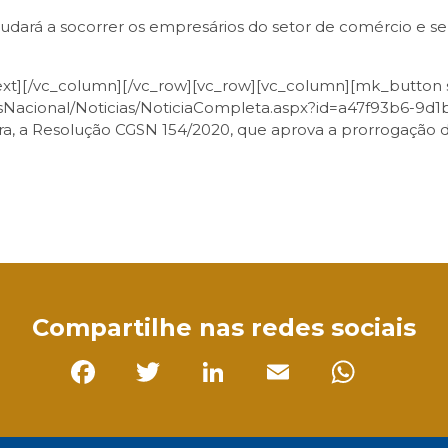
judará a socorrer os empresários do setor de comércio e s
ext][/vc_column][/vc_row][vc_row][vc_column][mk_button s
lesNacional/Noticias/NoticiaCompleta.aspx?id=a47f93b6-9
tegra, a Resolução CGSN 154/2020, que aprova a prorrogação 
sApp
Compartilhe nas redes sociais
Facebook
Twitter
LinkedIn
Email
Whats