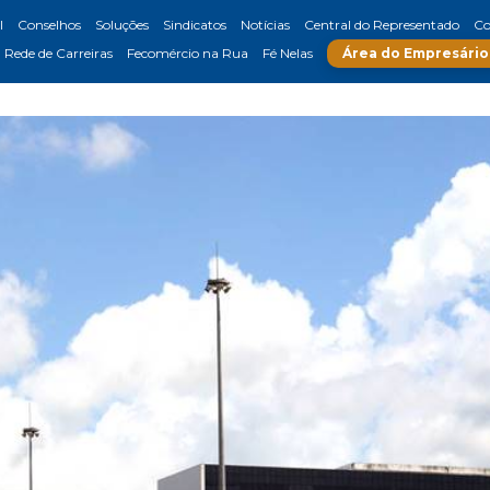
l
Conselhos
Soluções
Sindicatos
Notícias
Central do Representado
Co
Rede de Carreiras
Fecomércio na Rua
Fé Nelas
Área do Empresário