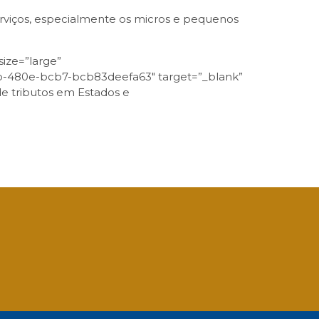
erviços, especialmente os micros e pequenos
ize=”large”
d1b-480e-bcb7-bcb83deefa63″ target=”_blank”
de tributos em Estados e
App