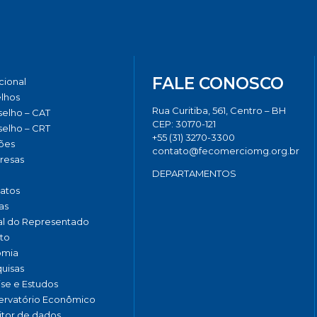
FALE CONOSCO
ucional
lhos
Rua Curitiba, 561, Centro – BH
elho – CAT
CEP: 30170-121
elho – CRT
+55 (31) 3270-3300
ões
contato@fecomerciomg.org.br
resas
DEPARTAMENTOS
catos
as
al do Representado
to
omia
uisas
ise e Estudos
rvatório Econômico
tor de dados