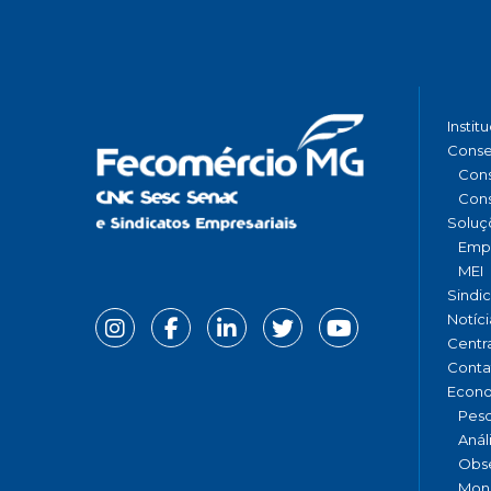
Instit
Conse
Cons
Cons
Soluç
Emp
MEI
Sindi
Notíci
Centr
Conta
Econ
Pesq
Anál
Obse
Moni