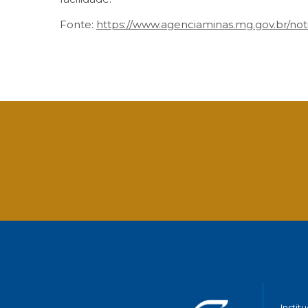
Fonte:
https://www.agenciaminas.mg.gov.br/not
Facebook
Twitter
LinkedIn
Email
What
Instit