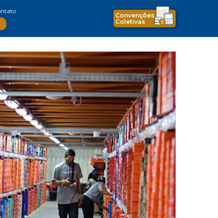
ntato
Convenções
Coletivas