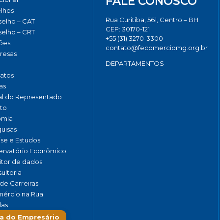
FALE CONOSCO
lhos
Rua Curitiba, 561, Centro – BH
elho – CAT
CEP: 30170-121
elho – CRT
+55 (31) 3270-3300
ões
contato@fecomerciomg.org.br
resas
DEPARTAMENTOS
catos
as
al do Representado
to
omia
uisas
ise e Estudos
rvatório Econômico
tor de dados
ultoria
de Carreiras
ércio na Rua
las
a do Empresário