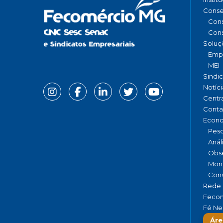
Conse
Cons
Cons
Soluç
Emp
MEI
Sindi
Notíci
Centr
Conta
Econ
Pesq
Anál
Obse
Moni
Cons
Rede 
Fecom
Fé Ne
Áre