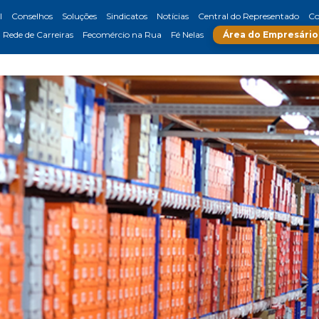
l
Conselhos
Soluções
Sindicatos
Notícias
Central do Representado
Co
Rede de Carreiras
Fecomércio na Rua
Fé Nelas
Área do Empresário