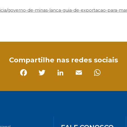
icia/governo-de-minas-lanca-guia-de-exportacao-para-mar
sApp
Compartilhe nas redes sociais
Facebook
Twitter
LinkedIn
Email
Whats
ucional