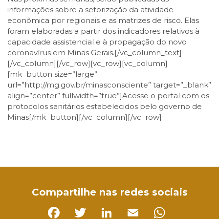
informações sobre a setorização da atividade
econômica por regionais e as matrizes de risco. Elas
foram elaboradas a partir dos indicadores relativos à
capacidade assistencial e à propagação do novo
coronavírus em Minas Gerais.[/vc_column_text]
[/vc_column][/vc_row][vc_row][vc_column]
[mk_button size=”large”
url=”http://mg.gov.br/minasconsciente” target=”_blank”
align=”center” fullwidth=”true”]Acesse o portal com os
protocolos sanitários estabelecidos pelo governo de
Minas[/mk_button][/vc_column][/vc_row]
Facebook
Twitter
LinkedIn
Email
WhatsApp
Compartilhe nas redes sociais