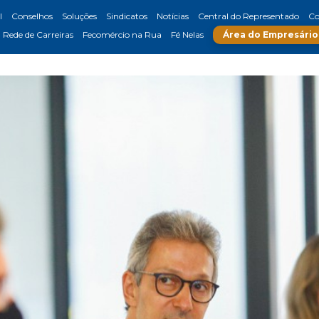
l
Conselhos
Soluções
Sindicatos
Notícias
Central do Representado
Co
Rede de Carreiras
Fecomércio na Rua
Fé Nelas
Área do Empresário