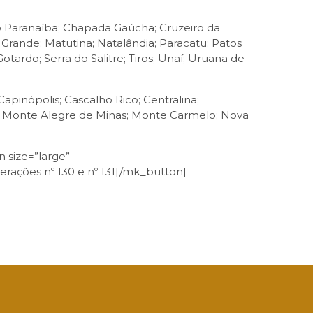
do Paranaíba; Chapada Gaúcha; Cruzeiro da
rande; Matutina; Natalândia; Paracatu; Patos
tardo; Serra do Salitre; Tiros; Unaí; Uruana de
pinópolis; Cascalho Rico; Centralina;
aba; Monte Alegre de Minas; Monte Carmelo; Nova
 size=”large”
berações nº 130 e nº 131[/mk_button]