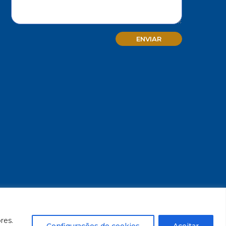
MG - CNPJ/MF 17.271.982/0001-59
res.
Configurações de cookies
Aceitar