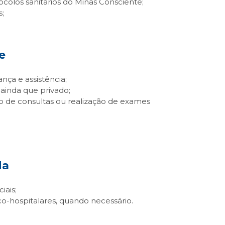
ocolos sanitários do Minas Consciente;
s;
e
nça e assistência;
ainda que privado;
o de consultas ou realização de exames
da
iais;
-hospitalares, quando necessário.