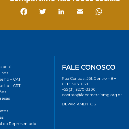
Facebook
Twitter
LinkedIn
Email
Whats
FALE CONOSCO
ucional
lhos
Rua Curitiba, 561, Centro – BH
elho – CAT
CEP: 30170-121
elho – CRT
+55 (31) 3270-3300
ões
contato@fecomerciomg.org.br
resas
DEPARTAMENTOS
catos
as
al do Representado