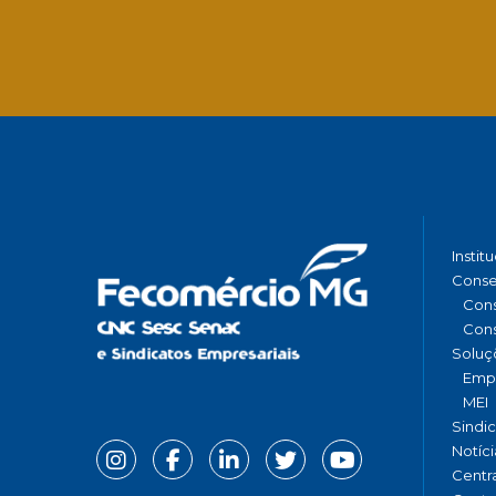
Instit
Conse
Cons
Cons
Soluç
Emp
MEI
Sindi
Notíci
Centr