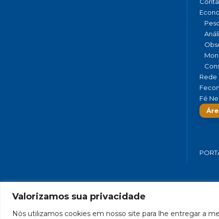
Conta
Econ
Pesq
Anál
Obse
Moni
Cons
Rede 
Fecom
Fé Ne
Áre
PORT
Valorizamos sua privacidade
FEDERAÇÃO DO COMÉRCIO DE BENS,
Nós utilizamos cookies em nosso site para lhe entregar a mel