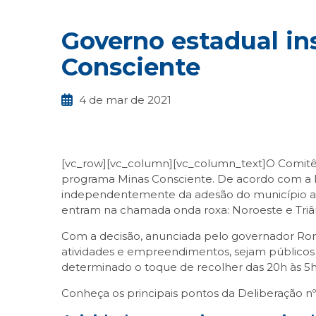
Governo estadual in
Consciente
4 de mar de 2021
[vc_row][vc_column][vc_column_text]O Comitê Extr
programa Minas Consciente. De acordo com a De
independentemente da adesão do município ao pl
entram na chamada onda roxa: Noroeste e Triâ
Com a decisão, anunciada pelo governador Rome
atividades e empreendimentos, sejam públicos o
determinado o toque de recolher das 20h às 5h e
Conheça os principais pontos da Deliberação nº