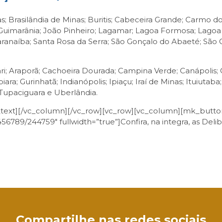
s; Brasilândia de Minas; Buritis; Cabeceira Grande; Carmo 
uimarânia; João Pinheiro; Lagamar; Lagoa Formosa; Lagoa G
aranaíba; Santa Rosa da Serra; São Gonçalo do Abaeté; São Go
; Araporã; Cachoeira Dourada; Campina Verde; Canápolis; Ca
ara; Gurinhatã; Indianópolis; Ipiaçu; Iraí de Minas; Ituiut
; Tupaciguara e Uberlândia.
ext][/vc_column][/vc_row][vc_row][vc_column][mk_button
3456789/244759″ fullwidth=”true”]Confira, na integra, as Deli
sApp
Compartilhe nas redes sociais