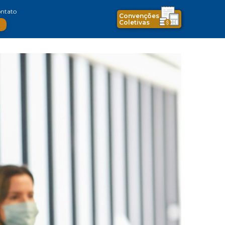
ntato
Convenções
Coletivas