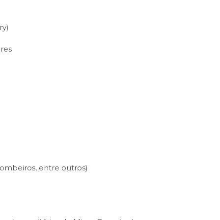
ry)
ares
 Bombeiros, entre outros)