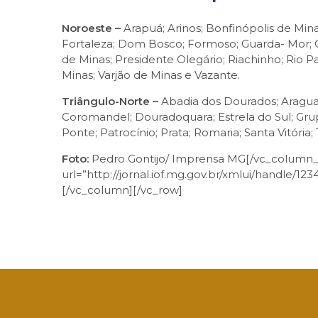
Noroeste –
Arapuá; Arinos; Bonfinópolis de Mina
Fortaleza; Dom Bosco; Formoso; Guarda- Mor; G
de Minas; Presidente Olegário; Riachinho; Rio P
Minas; Varjão de Minas e Vazante.
Triângulo-Norte –
Abadia dos Dourados; Araguari
Coromandel; Douradoquara; Estrela do Sul; Grupi
Ponte; Patrocínio; Prata; Romaria; Santa Vitória
Foto:
Pedro Gontijo/ Imprensa MG[/vc_column_t
url=”http://jornal.iof.mg.gov.br/xmlui/handle/12
[/vc_column][/vc_row]
Facebook
Twitter
LinkedIn
Email
What