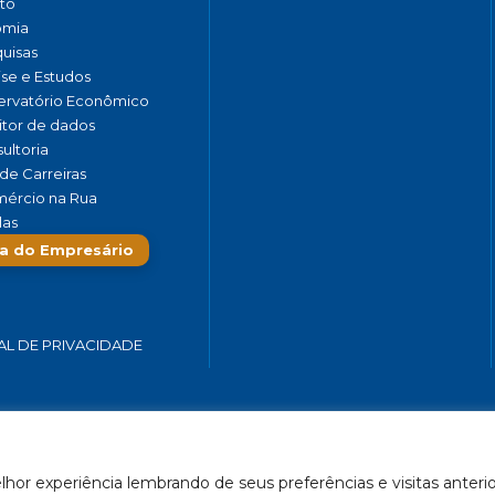
to
omia
uisas
ise e Estudos
rvatório Econômico
tor de dados
ultoria
de Carreiras
ércio na Rua
las
a do Empresário
AL DE PRIVACIDADE
 SERVIÇOS E TURISMO DO ESTADO DE MINAS GERAIS – FECOMÉRCIO-
hor experiência lembrando de seus preferências e visitas anterio
Feito por Célula 21