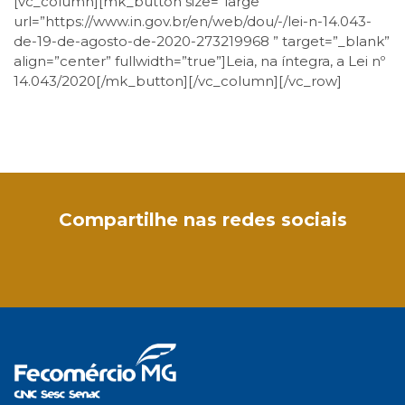
[vc_column][mk_button size=”large”
url=”https://www.in.gov.br/en/web/dou/-/lei-n-14.043-
de-19-de-agosto-de-2020-273219968 ” target=”_blank”
align=”center” fullwidth=”true”]Leia, na íntegra, a Lei nº
14.043/2020[/mk_button][/vc_column][/vc_row]
Compartilhe nas redes sociais