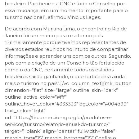
brasileiro. Parabenizo a CNC e todo o Conselho por
essa mudança, em um momento importante para o
turismo nacional”, afirmou Vinicius Lages.
De acordo com Mariana Lima, o encontro no Rio de
Janeiro foi um marco para o setor no país.
“Primeiramente porque tivemos representantes de
diversos estados reunidos no intuito de compartilhar
informações e aprender uns com os outros. Segundo,
pois com a criação de um Conselho tão fortalecido
como o da CNC, certamente todos os estados
brasileiros sairão ganhando, o que fortalecerá ainda
mais o turismo no país”.[/vc_column_text][mk_button
dimension=”flat” size=”large” outline_skin=”dark”
outline_active_color=”#fff”
outline_hover_color=”#333333″ bg_color=”#004d99″
text_color=”light”
url=”https://fecomerciomg.org.br/produtos-e-
servicos/turismo/relatorio-anual-do-turismo/”
target=”_blank” align=”center” fullwidth=”false”
margin_top=”15″ margin_bottom=”15″]Confira o