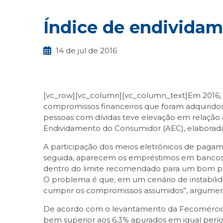
Índice de endivida
14 de jul de 2016
[vc_row][vc_column][vc_column_text]Em 2016, 
compromissos financeiros que foram adquiridos
pessoas com dívidas teve elevação em relação a
Endividamento do Consumidor (AEC), elaborad
A participação dos meios eletrônicos de pagame
seguida, aparecem os empréstimos em bancos (4
dentro do limite recomendado para um bom plan
O problema é que, em um cenário de instabili
cumprir os compromissos assumidos”, argumenta 
De acordo com o levantamento da Fecomércio M
bem superior aos 6,3% apurados em igual períod