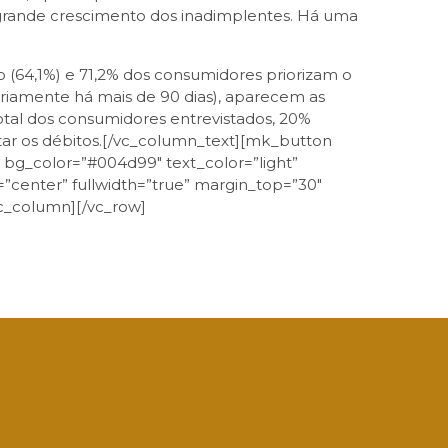
 grande crescimento dos inadimplentes. Há uma
 (64,1%) e 71,2% dos consumidores priorizam o
riamente há mais de 90 dias), aparecem as
 total dos consumidores entrevistados, 20%
ar os débitos.[/vc_column_text][mk_button
3″ bg_color=”#004d99″ text_color=”light”
”center” fullwidth=”true” margin_top=”30″
c_column][/vc_row]