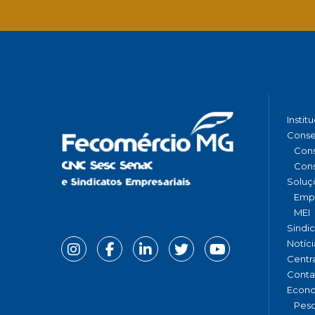
Instit
Conse
Cons
Cons
Soluç
Emp
MEI
Sindi
Notíci
Centr
Conta
Econ
Pesq