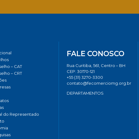
Facebook
Twitter
LinkedIn
Email
Whats
FALE CONOSCO
ucional
lhos
Rua Curitiba, 561, Centro – BH
elho – CAT
CEP: 30170-121
elho – CRT
+55 (31) 3270-3300
ões
contato@fecomerciomg.org.br
resas
DEPARTAMENTOS
catos
as
al do Representado
to
omia
uisas