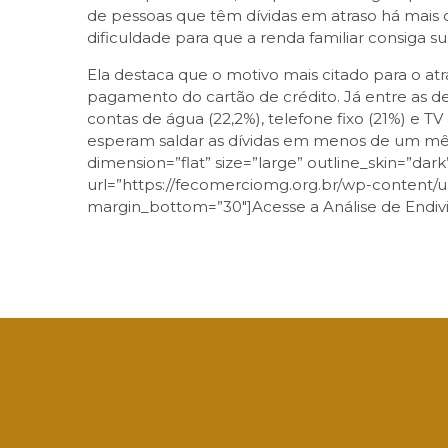
de pessoas que têm dívidas em atraso há mais 
dificuldade para que a renda familiar consiga s
Ela destaca que o motivo mais citado para o at
pagamento do cartão de crédito. Já entre as 
contas de água (22,2%), telefone fixo (21%) e TV
esperam saldar as dívidas em menos de um mês
dimension=”flat” size=”large” outline_skin=”dar
url=”https://fecomerciomg.org.br/wp-content/u
margin_bottom=”30″]Acesse a Análise de Endi
Facebook
Twitter
LinkedIn
Email
What