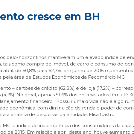
mento cresce em BH
os belo-horizontinos mantiveram um elevado índice de end
, tais como compra de imóvel, de carro e consumo de bens
 abril: de 60,8% para 62,7%; em junho de 2015 o percentua
a pela área de Estudos Econômicos da Fecomércio MG.
nto – cartões de crédito (62,8%) e de loja (17,2%) – corre
,1%). No geral, apenas 51,6% dos entrevistados têm até 3
ejamento financeiro. “Possuir uma dívida não é algo ruim,
dade econômica, com diminuição de renda e poder de comp
a analista de pesquisas da entidade, Elisa Castro.
G, o índice de inadimplência dos consumidores da capita
o de 2015. Em relação a abril deste ano, houve aumento de 