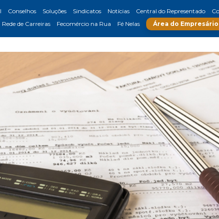
l
Conselhos
Soluções
Sindicatos
Notícias
Central do Representado
Co
Rede de Carreiras
Fecomércio na Rua
Fé Nelas
Área do Empresário