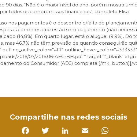
de 90 dias. “Não é o maior nível do ano, porém mostra um
uprir todos os compromissos financeiros”, completa Elisa.
raso nos pagamentos é o descontrole/falta de planejamento
despesas correntes que estão sem pagamento (não necessa
 a cabo (14,8%). Em quarto lugar, está o aluguel (9,9%). Do
, mas 46,7% não têm previsão de quando conseguirão quit
k” outline_active_color=”#fff” outline_hover_color=”#33333
ploads/2016/07/2016.06-AEC-BH.pdf ” target=”_blank” align=
vidamento do Consumidor (AEC) completa [/mk_button][/v
sApp
Compartilhe nas redes sociais