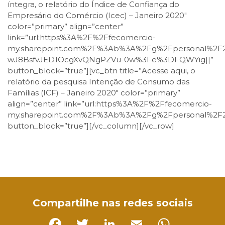
íntegra, o relatório do Índice de Confiança do
Empresário do Comércio (Icec) – Janeiro 2020″
color=”primary” align=”center”
link=”url:https%3A%2F%2Ffecomercio-
my.sharepoint.com%2F%3Ab%3A%2Fg%2Fpersonal%2F
wJ8BsfvJED1OcgXvQNgPZVu-0w%3Fe%3DFQWYig||”
button_block=”true”][vc_btn title=”Acesse aqui, o
relatório da pesquisa Intenção de Consumo das
Famílias (ICF) – Janeiro 2020″ color=”primary”
align=”center” link=”url:https%3A%2F%2Ffecomercio-
my.sharepoint.com%2F%3Ab%3A%2Fg%2Fpersonal%2
button_block=”true”][/vc_column][/vc_row]
Facebook
Twitter
LinkedIn
Email
WhatsApp
Compartilhe nas redes sociais