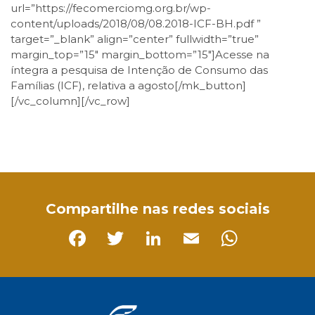
url=”https://fecomerciomg.org.br/wp-
content/uploads/2018/08/08.2018-ICF-BH.pdf ”
target=”_blank” align=”center” fullwidth=”true”
margin_top=”15″ margin_bottom=”15″]Acesse na
íntegra a pesquisa de Intenção de Consumo das
Famílias (ICF), relativa a agosto[/mk_button]
[/vc_column][/vc_row]
Facebook
Twitter
LinkedIn
Email
WhatsApp
Compartilhe nas redes sociais
Facebook
Twitter
LinkedIn
Email
Whats