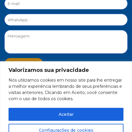
Valorizamos sua privacidade
Nós utilizamos cookies em nosso site para lhe entregar
PORTAL DE PRIVACIDADE
a melhor experiência lembrando de seus preferências e
visitas anteriores. Clicando em Aceito, você consente
com o uso de todos os cookies.
FEDERAÇÃO DO COMÉRCIO DE BENS, SERVIÇOS E TURISMO
DO ESTADO DE MINAS GERAIS – FECOMÉRCIO-MG - CNPJ/MF
Aceitar
17.271.982/0001-59
Feito por Célula 21
Configurações de cookies