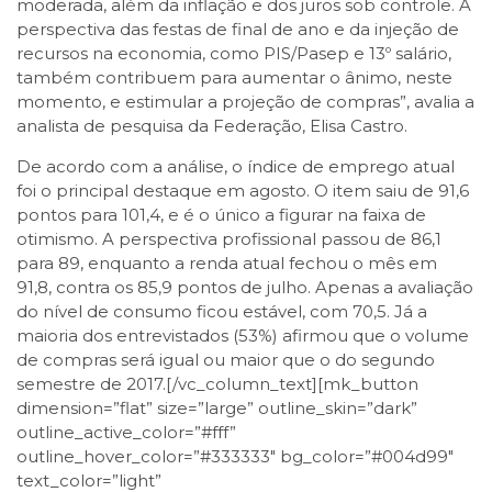
moderada, além da inflação e dos juros sob controle. A
perspectiva das festas de final de ano e da injeção de
recursos na economia, como PIS/Pasep e 13º salário,
também contribuem para aumentar o ânimo, neste
momento, e estimular a projeção de compras”, avalia a
analista de pesquisa da Federação, Elisa Castro.
De acordo com a análise, o índice de emprego atual
foi o principal destaque em agosto. O item saiu de 91,6
pontos para 101,4, e é o único a figurar na faixa de
otimismo. A perspectiva profissional passou de 86,1
para 89, enquanto a renda atual fechou o mês em
91,8, contra os 85,9 pontos de julho. Apenas a avaliação
do nível de consumo ficou estável, com 70,5. Já a
maioria dos entrevistados (53%) afirmou que o volume
de compras será igual ou maior que o do segundo
semestre de 2017.[/vc_column_text][mk_button
dimension=”flat” size=”large” outline_skin=”dark”
outline_active_color=”#fff”
outline_hover_color=”#333333″ bg_color=”#004d99″
text_color=”light”