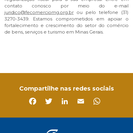
contato conosco por meio do e-mail
juridico@fecomerciomg.org.br
ou pelo telefone (31)
3270-3439. Estamos comprometidos em apoiar o
fortalecimento e crescimento do setor do comércio
de bens, serviços e turismo em Minas Gerais.
Facebook
Twitter
LinkedIn
Email
WhatsApp
Compartilhe nas redes sociais
Facebook
Twitter
LinkedIn
Email
Whats