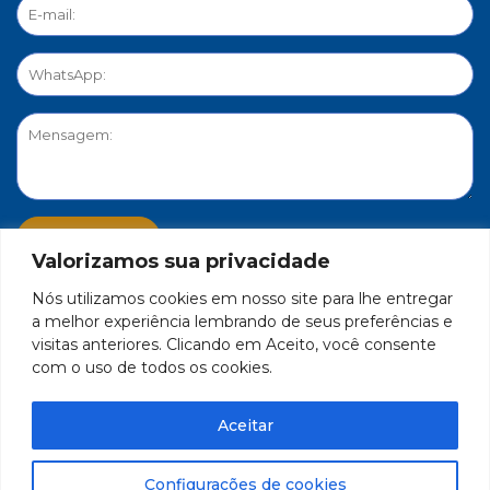
Valorizamos sua privacidade
Nós utilizamos cookies em nosso site para lhe entregar
PORTAL DE PRIVACIDADE
a melhor experiência lembrando de seus preferências e
visitas anteriores. Clicando em Aceito, você consente
com o uso de todos os cookies.
FEDERAÇÃO DO COMÉRCIO DE BENS, SERVIÇOS E TURISMO
DO ESTADO DE MINAS GERAIS – FECOMÉRCIO-MG - CNPJ/MF
Aceitar
17.271.982/0001-59
Feito por Célula 21
Configurações de cookies