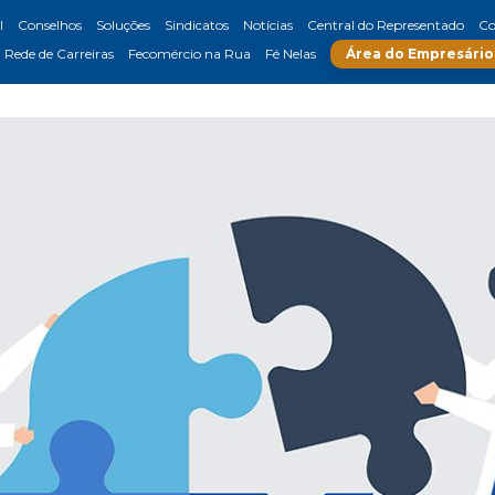
l
Conselhos
Soluções
Sindicatos
Notícias
Central do Representado
Co
Rede de Carreiras
Fecomércio na Rua
Fé Nelas
Área do Empresário