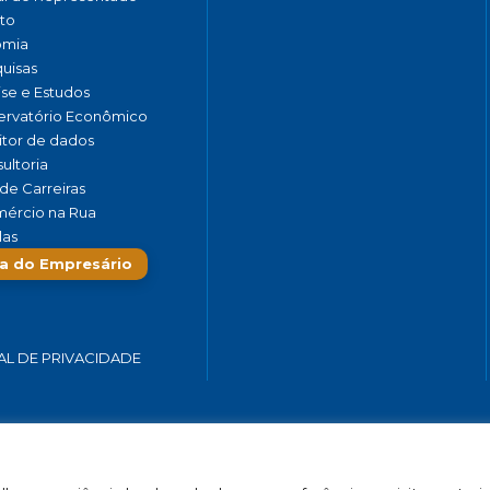
to
omia
uisas
ise e Estudos
rvatório Econômico
tor de dados
ultoria
de Carreiras
ércio na Rua
las
a do Empresário
AL DE PRIVACIDADE
 SERVIÇOS E TURISMO DO ESTADO DE MINAS GERAIS – FECOMÉRCIO-