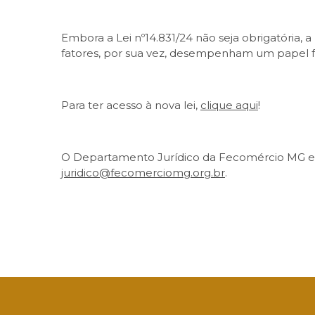
Embora a Lei nº14.831/24 não seja obrigatória
fatores, por sua vez, desempenham um papel 
Para ter acesso à nova lei,
clique aqui
!
O Departamento Jurídico da Fecomércio MG est
juridico@fecomerciomg.org.br
.
Facebook
Twitter
LinkedIn
Email
What