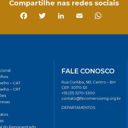
Compartilhe nas redes sociais
Facebook
Twitter
LinkedIn
Email
Whats
FALE CONOSCO
ucional
lhos
Rua Curitiba, 561, Centro – BH
elho – CAT
CEP: 30170-121
elho – CRT
+55 (31) 3270-3300
ões
contato@fecomerciomg.org.br
resas
DEPARTAMENTOS
catos
as
al do Representado