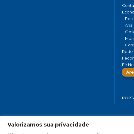
Conta
Econ
Pesq
Anál
Obse
Moni
Cons
Rede 
Fecom
Fé Ne
Áre
PORT
Valorizamos sua privacidade
FEDERAÇÃO DO COMÉRCIO DE BENS,