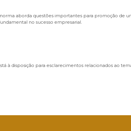
, a norma aborda questões importantes para promoção de um
fundamental no sucesso empresarial.
á à disposição para esclarecimentos relacionados ao tema
sApp