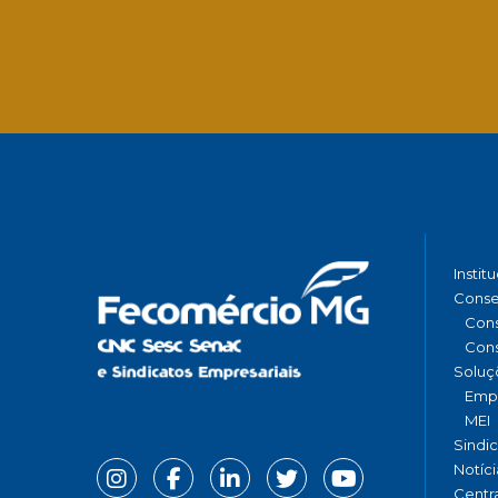
Instit
Conse
Cons
Cons
Soluç
Emp
MEI
Sindi
Notíci
Centr