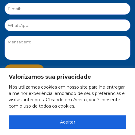
Valorizamos sua privacidade
Nós utilizamos cookies em nosso site para lhe entregar
PORTAL DE PRIVACIDADE
a melhor experiência lembrando de seus preferências e
visitas anteriores. Clicando em Aceito, você consente
com o uso de todos os cookies.
FEDERAÇÃO DO COMÉRCIO DE BENS, SERVIÇOS E TURISMO
DO ESTADO DE MINAS GERAIS – FECOMÉRCIO-MG - CNPJ/MF
Aceitar
17.271.982/0001-59
Feito por Célula 21