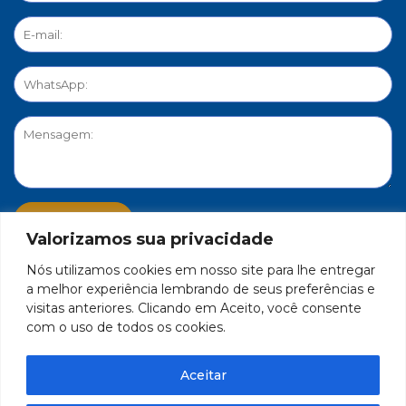
Valorizamos sua privacidade
Nós utilizamos cookies em nosso site para lhe entregar
PORTAL DE PRIVACIDADE
a melhor experiência lembrando de seus preferências e
visitas anteriores. Clicando em Aceito, você consente
com o uso de todos os cookies.
FEDERAÇÃO DO COMÉRCIO DE BENS, SERVIÇOS E TURISMO
DO ESTADO DE MINAS GERAIS – FECOMÉRCIO-MG - CNPJ/MF
Aceitar
17.271.982/0001-59