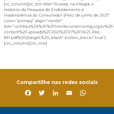
[vc_column][vc_btn title=”Acesse, na íntegra, o
relatório da Pesquisa de Endividamento e
Inadimplência do Consumidor (Peic) de junho de 2021″
color=”primary” align=”center”
link=”url:https%3A%2F%2Fhml.fecomerciomg.org.br%2
content%2Fuploads%2F2021%2F07%2F06.21-Peic-
BH.pdf%20||target:%20_blank” button_block=”true”]
[/vc_column][/vc_row]
Facebook
Twitter
LinkedIn
Email
WhatsApp
Compartilhe nas redes sociais
Facebook
Twitter
LinkedIn
Email
Whats