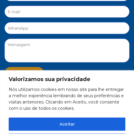
Valorizamos sua privacidade
Nós utilizamos cookies em nosso site para lhe entregar
PORTAL DE PRIVACIDADE
a melhor experiência lembrando de seus preferências e
visitas anteriores. Clicando em Aceito, você consente
com o uso de todos os cookies.
FEDERAÇÃO DO COMÉRCIO DE BENS, SERVIÇOS E TURISMO
DO ESTADO DE MINAS GERAIS – FECOMÉRCIO-MG - CNPJ/MF
Aceitar
17.271.982/0001-59