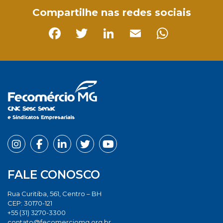
Compartilhe nas redes sociais
Facebook
Twitter
LinkedIn
Email
Whats
FALE CONOSCO
Rua Curitiba, 561, Centro – BH
CEP: 30170-121
+55 (31) 3270-3300
contato@fecomerciomg.org.br