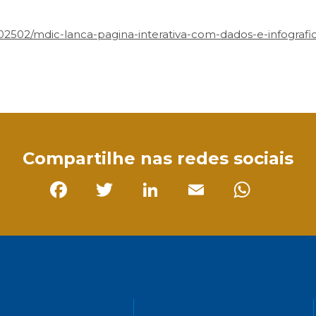
202502/mdic-lanca-pagina-interativa-com-dados-e-infografi
sApp
Compartilhe nas redes sociais
Facebook
Twitter
LinkedIn
Email
Whats