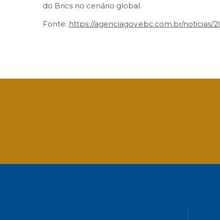
do Brics no cenário global.
Fonte:
https://agenciagov.ebc.com.br/noticias/
Facebook
Twitter
LinkedIn
Email
What