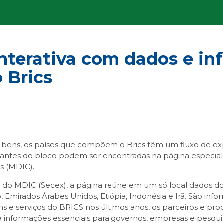
nterativa com dados e inf
 Brics
ens, os países que compõem o Brics têm um fluxo de expor
grantes do bloco podem ser encontradas na
página especial
s (MDIC).
do MDIC (Secex), a página reúne em um só local dados do Bra
, Emirados Árabes Unidos, Etiópia, Indonésia e Irã. São in
s e serviços do BRICS nos últimos anos, os parceiros e pr
sso a informações essenciais para governos, empresas e pes