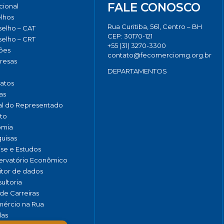
FALE CONOSCO
ucional
lhos
Rua Curitiba, 561, Centro – BH
elho – CAT
CEP: 30170-121
elho – CRT
+55 (31) 3270-3300
ões
contato@fecomerciomg.org.br
resas
DEPARTAMENTOS
catos
as
al do Representado
to
omia
uisas
ise e Estudos
rvatório Econômico
tor de dados
ultoria
de Carreiras
ércio na Rua
las