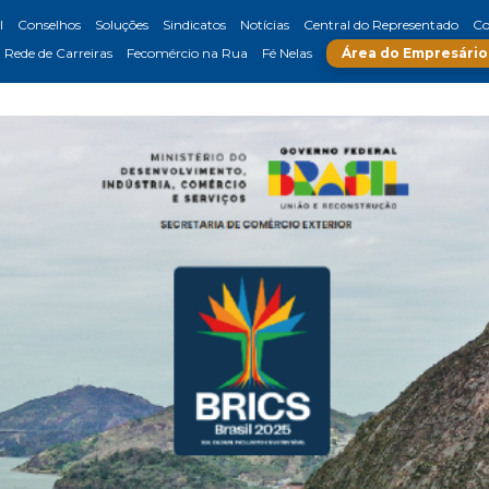
l
Conselhos
Soluções
Sindicatos
Notícias
Central do Representado
Co
Rede de Carreiras
Fecomércio na Rua
Fé Nelas
Área do Empresário