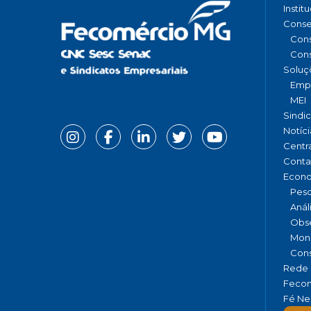
Instit
Conse
Cons
Cons
Soluç
Emp
MEI
Sindi
Notíci
Centr
Conta
Econ
Pesq
Anál
Obse
Moni
Cons
Rede 
Fecom
Fé Ne