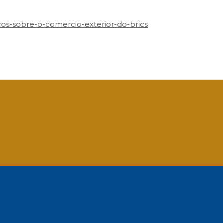
cos-sobre-o-comercio-exterior-do-brics
App