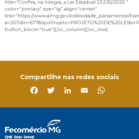
title=”Confira, na íntegra, a Lei Estadual 23.536/2020 ”
color=”primary” size=”lg” align=”center”
link=”https://www.almg.gov.br/atividade_parlamentar/t
a=2015&n=677&tipoProjeto=PROJETO%20DE%20LEI&s=
button_block=”true”][/vc_column][/vc_row]
Facebook
Twitter
LinkedIn
Email
WhatsApp
Compartilhe nas redes sociais
Facebook
Twitter
LinkedIn
Email
Whats