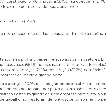
7), construção (5.146), Indústria (3.706), agropecuária (2.108
 top cinco de maior saldo para abril, sendo:
ministrativo (1.467)
to pronto-socorro e unidades para atendimento a urgências 
do mais profissionais em relação aos demais setores. Em 
de das vagas (55,1%) apenas nas microempresas. Em relaç
tivemos serviços (74,1%), construção (62,2%), comércio (57,
 empresas de médio e grande porte.
o a atenção, 96,9% dos desligamentos em abril concentr
de contrato de trabalho por prazo determinado. Entre este
ofissionais estão migrando de uma empresa para outra. No 
o de trabalho no mês foram de 13,9%, superior ao mesmo pe