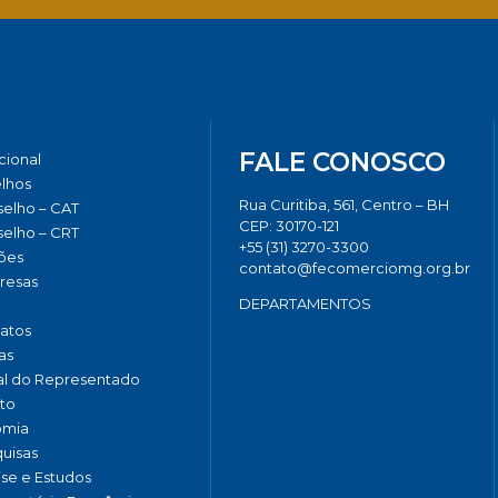
FALE CONOSCO
ucional
lhos
Rua Curitiba, 561, Centro – BH
elho – CAT
CEP: 30170-121
elho – CRT
+55 (31) 3270-3300
ões
contato@fecomerciomg.org.br
resas
DEPARTAMENTOS
catos
as
al do Representado
to
omia
uisas
ise e Estudos