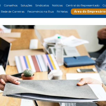
l
Conselhos
Soluções
Sindicatos
Notícias
Central do Representado
Co
Rede de Carreiras
Fecomércio na Rua
Fé Nelas
Área do Empresário