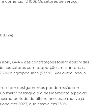
) e comércio (2.100). Os setores de serviço,
(1.124)
abril, 64,4% das contratações foram absorvidas
ão aos setores com proporções mais intensas
2%) e agropecuária (53,5%). Por outro lado, a
am-se em desligamentos por demissão sem
s, o maior destaque é o desligamento a pedido
mesmo período do último ano, esse motivo já
ríodo em 2023, que estava em 13,1%.