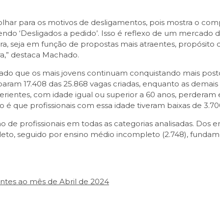
 olhar para os motivos de desligamentos, pois mostra o c
endo ‘Desligados a pedido’. Isso é reflexo de um mercado 
a, seja em função de propostas mais atraentes, propósito 
ra,” destaca Machado.
servado que os mais jovens continuam conquistando mais p
cuparam 17.408 das 25.868 vagas criadas, enquanto as demais
xperientes, com idade igual ou superior a 60 anos, perder
é que profissionais com essa idade tiveram baixas de 3.70
o de profissionais em todas as categorias analisadas. Dos e
pleto, seguido por ensino médio incompleto (2.748), funda
ntes ao mês de Abril de 2024