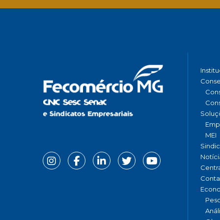
Instit
Conse
Cons
Cons
Soluç
Emp
MEI
Sindi
Notíci
Centr
Conta
Econ
Pesq
Anál