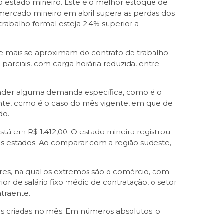
no estado mineiro. Este é o melhor estoque de
 mercado mineiro em abril supera as perdas dos
rabalho formal esteja 2,4% superior a
que mais se aproximam do contrato de trabalho
 parciais, com carga horária reduzida, entre
atender alguma demanda específica, como é o
nte, como é o caso do mês vigente, em que de
do.
stá em R$ 1.412,00. O estado mineiro registrou
os estados. Ao comparar com a região sudeste,
ores, na qual os extremos são o comércio, com
ior de salário fixo médio de contratação, o setor
traente.
gas criadas no mês. Em números absolutos, o