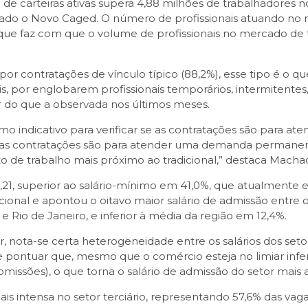
 de carteiras ativas supera 4,88 milhões de trabalhadores 
nçado o Novo Caged. O número de profissionais atuando no
que faz com que o volume de profissionais no mercado de t
por contratações de vínculo típico (88,2%), esse tipo é o 
is, por englobarem profissionais temporários, intermitentes,
 do que a observada nos últimos meses.
timo indicativo para verificar se as contratações são para 
e as contratações são para atender uma demanda permane
o de trabalho mais próximo ao tradicional,” destaca Macha
9,21, superior ao salário-mínimo em 41,0%, que atualmente e
cional e apontou o oitavo maior salário de admissão entre 
e Rio de Janeiro, e inferior à média da região em 12,4%.
or, nota-se certa heterogeneidade entre os salários dos set
le pontuar que, mesmo que o comércio esteja no limiar infer
issões), o que torna o salário de admissão do setor mais a
ais intensa no setor terciário, representando 57,6% das va