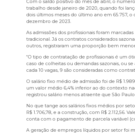
Com o saldo positivo do mês de abril, o número
trabalho desde janeiro de 2020, quando foi la
dois últimos meses do último ano em 65.757, o 
dezembro de 2023.
As admissões dos profissionais foram marcadas 
tradicional. Já os contratos considerados sazona
outros, registraram uma proporção bem menor
“O tipo de contratação de profissionais é um ó
caso de colheitas ou demandas sazonais, ou s
cada 10 vagas, 9 são consideradas como contrat
O salário fixo médio de admissão foi de R$ 1.98
um valor médio 6,4% inferior ao do contexto na
registrou salário menos atraente que São Paulo 
No que tange aos salários fixos médios por set
R$ 1.706,78, e a construção, com R$ 2.112,56. Va
conta com o pagamento de parcela variável (com
A geração de empregos líquidos por setor foi m