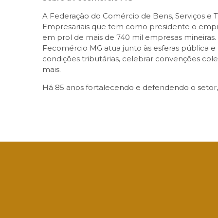
A Federação do Comércio de Bens, Serviços e T
Empresariais que tem como presidente o empre
em prol de mais de 740 mil empresas mineiras.
Fecomércio MG atua junto às esferas pública e p
condições tributárias, celebrar convenções cole
mais.
Há 85 anos fortalecendo e defendendo o setor,
Facebook
Twitter
LinkedIn
Email
What