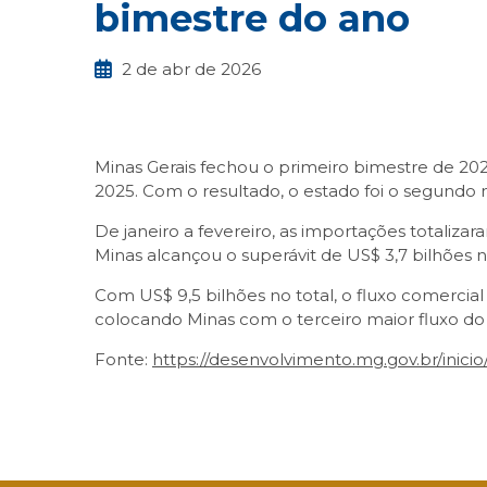
bimestre do ano
2 de abr de 2026
Minas Gerais fechou o primeiro bimestre de 2
2025. Com o resultado, o estado foi o segundo m
De janeiro a fevereiro, as importações totaliza
Minas alcançou o superávit de US$ 3,7 bilhões
Com US$ 9,5 bilhões no total, o fluxo comerci
colocando Minas com o terceiro maior fluxo do 
Fonte:
https://desenvolvimento.mg.gov.br/inici
Facebook
Twitter
LinkedIn
Email
What