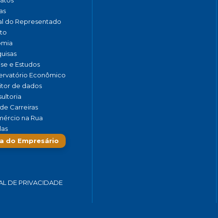
as
al do Representado
to
omia
uisas
ise e Estudos
rvatório Econômico
tor de dados
ultoria
de Carreiras
ércio na Rua
las
a do Empresário
AL DE PRIVACIDADE