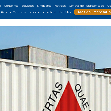
l
Conselhos
Soluções
Sindicatos
Notícias
Central do Representado
Co
Rede de Carreiras
Fecomércio na Rua
Fé Nelas
Área do Empresário