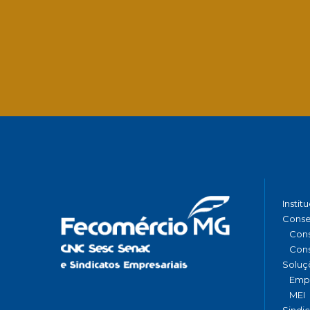
Instit
Conse
Cons
Cons
Soluç
Emp
MEI
Sindi