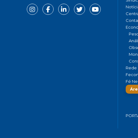
Notíci
Centr
Conta
Econ
Pesq
Anál
Obse
Moni
Cons
Rede 
Fecom
Fé Ne
Áre
PORT