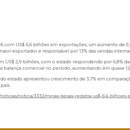
026 com US$ 6,6 bilhões em exportações, um aumento de 5
aior exportador e responsável por 13% das vendas internaci
ram US$ 2,9 bilhões, com o estado respondendo por 6,8% das 
 na balança comercial no período, aumentando em quase 12%
al do estado apresentou crescimento de 3,7% em comparaç
país.
o/noticias/noticia/3332/minas-gerais-registra-us$-6,6-bilh
sApp