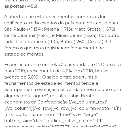
as portas (-456).
A abertura de estabelecimentos comerciais foi
verificada em 14 estados do país, com destaque para
São Paulo (+1.134); Paraná (+713); Mato Grosso (+576);
Santa Catarina (+554); e Minas Gerais (+524). Por outro
lado, Rio de Janeiro (-110); Bahia (-260); Ceará (-313)
foram os que mais registraram fechamento de
estabelecimentos.
Especificamente em relação às vendas, a CNC projeta,
para 2019, crescimento de 4,6% (em 2018, houve
avanço de 5,0%). “O saldo entre aberturas e
fechamentos de estabelecimentos tende a
acompanhar a evolução das vendas, mesmo que com
alguma defasagem”, ressalta Fabio Bentes,
economista da Confederação.[/vc_column_text]
[/vc_column][/vc_row][vc_row][vc_column width=”1/1″]
[mk_button dimension=”three” size=”large”
outline_skin=”dark” outline_active_color=”#fff”
outline_hover_color=”#333333″ bg_color=”#1e73be”