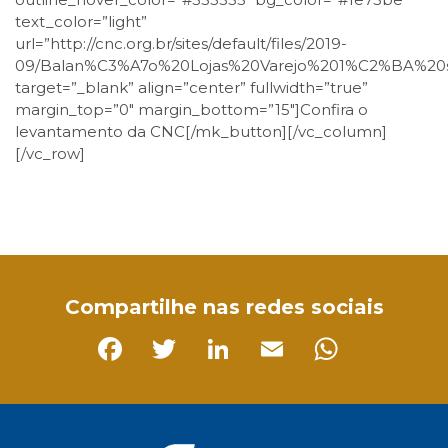
text_color=”light”
url=”http://cnc.org.br/sites/default/files/2019-
09/Balan%C3%A7o%20Lojas%20Varejo%201%C2%BA%20
target=”_blank” align=”center” fullwidth=”true”
margin_top=”0″ margin_bottom=”15″]Confira o
levantamento da CNC[/mk_button][/vc_column]
[/vc_row]
Facebook
Twitter
LinkedIn
Email
WhatsApp
Compartilhe nas redes sociais
Facebook
Twitter
LinkedIn
Email
Whats