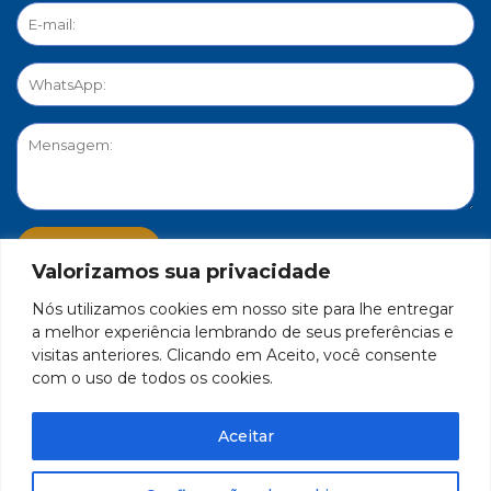
Valorizamos sua privacidade
Nós utilizamos cookies em nosso site para lhe entregar
PORTAL DE PRIVACIDADE
a melhor experiência lembrando de seus preferências e
visitas anteriores. Clicando em Aceito, você consente
com o uso de todos os cookies.
FEDERAÇÃO DO COMÉRCIO DE BENS, SERVIÇOS E TURISMO
DO ESTADO DE MINAS GERAIS – FECOMÉRCIO-MG - CNPJ/MF
Aceitar
17.271.982/0001-59
Feito por Célula 21