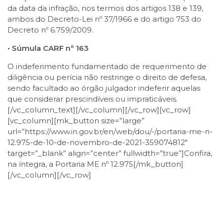
da data da infração, nos termos dos artigos 138 e 139,
ambos do Decreto-Lei nº 37/1966 e do artigo 753 do
Decreto nº 6.759/2009.
• Súmula CARF nº 163
O indeferimento fundamentado de requerimento de
diligência ou perícia não restringe o direito de defesa,
sendo facultado ao órgão julgador indeferir aquelas
que considerar prescindíveis ou impraticáveis.
[/vc_column_text][/vc_column][/vc_row][vc_row]
[vc_column][mk_button size=”large”
url=”https://www.in.gov.br/en/web/dou/-/portaria-me-n-
12.975-de-10-de-novembro-de-2021-359074812″
target=”_blank” align=”center” fullwidth=”true”]Confira,
na íntegra, a Portaria ME nº 12.975[/mk_button]
[/vc_column][/vc_row]
Facebook
Twitter
LinkedIn
Email
WhatsApp