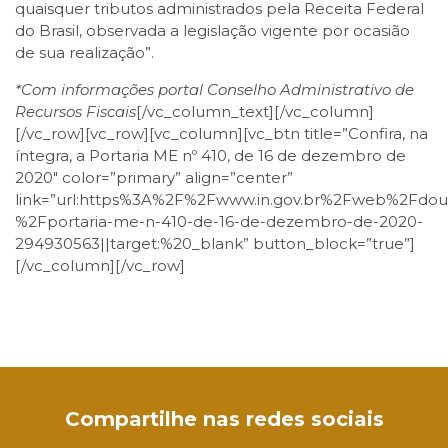
quaisquer tributos administrados pela Receita Federal
do Brasil, observada a legislação vigente por ocasião
de sua realização”.
*Com informações portal Conselho Administrativo de
Recursos Fiscais
[/vc_column_text][/vc_column]
[/vc_row][vc_row][vc_column][vc_btn title=”Confira, na
íntegra, a Portaria ME nº 410, de 16 de dezembro de
2020″ color=”primary” align=”center”
link=”url:https%3A%2F%2Fwww.in.gov.br%2Fweb%2Fdo
%2Fportaria-me-n-410-de-16-de-dezembro-de-2020-
294930563||target:%20_blank” button_block=”true”]
[/vc_column][/vc_row]
Facebook
Twitter
LinkedIn
Email
WhatsApp
Compartilhe nas redes sociais