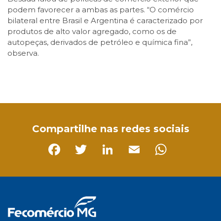
podem favorecer a ambas as partes. “O comércio
bilateral entre Brasil e Argentina é caracterizado por
produtos de alto valor agregado, como os de
autopeças, derivados de petróleo e química fina”,
observa.
Facebook
Twitter
LinkedIn
Email
WhatsApp
Compartilhe nas redes sociais
Facebook
Twitter
LinkedIn
Email
Whats