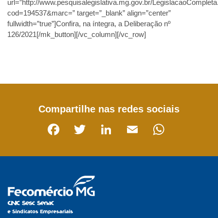
url=”http://www.pesquisalegislativa.mg.gov.br/LegislacaoComplet
cod=194537&marc=” target=”_blank” align=”center”
fullwidth=”true”]Confira, na íntegra, a Deliberação nº
126/2021[/mk_button][/vc_column][/vc_row]
Facebook
Twitter
LinkedIn
Email
WhatsApp
Compartilhe nas redes sociais
Facebook
Twitter
LinkedIn
Email
WhatsA